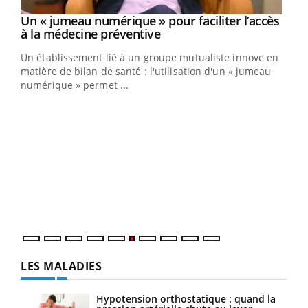
Un « jumeau numérique » pour faciliter l’accès
Youtube
Youtube
à la médecine préventive
Un établissement lié à un groupe mutualiste innove en
e
matière de bilan de santé : l'utilisation d'un « jumeau
numérique » permet ...
COU
You
Coup
vous
épis
LES MALADIES
Hypotension orthostatique : quand la