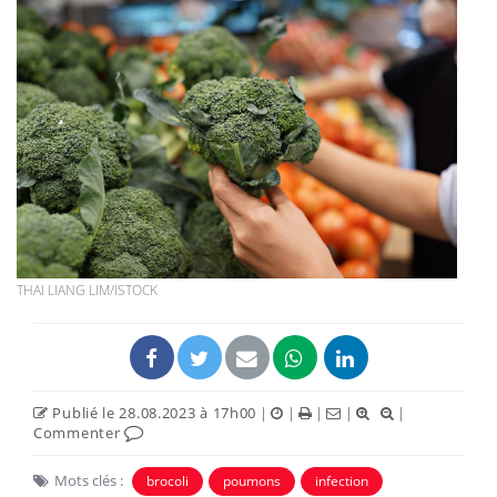
THAI LIANG LIM/ISTOCK
Publié le 28.08.2023 à 17h00
|
|
|
|
|
Commenter
Mots clés :
brocoli
poumons
infection