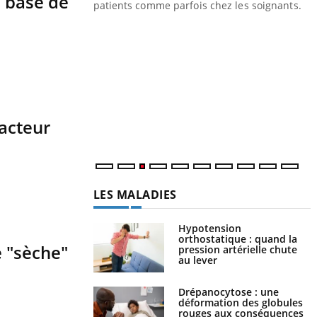
à base de
les ce qui la rend
patients comme parfois chez les soignants.
Y
p
L
r
s
..
acteur
LES MALADIES
Hypotension
orthostatique : quand la
e "sèche"
pression artérielle chute
au lever
Drépanocytose : une
déformation des globules
rouges aux conséquences