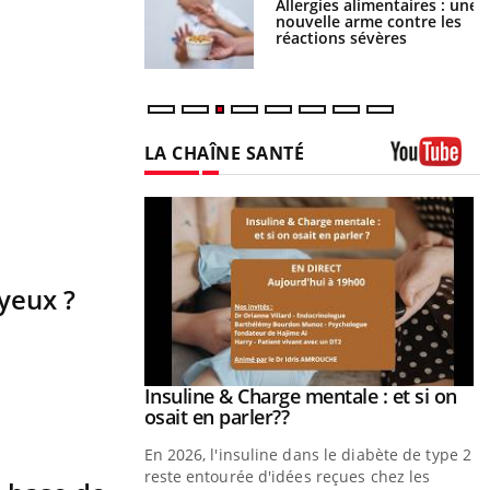
par une tique en
Allergies alimentaires : une
, elle reste dans le
nouvelle arme contre les
ndant 42 jours
réactions sévères
LA CHAÎNE SANTÉ
Youtube
yeux ?
prendre pour
Insuline & Charge mentale : et si on
Youtube
Youtube
osait en parler??
illard mental ou
En 2026, l'insuline dans le diabète de type 2
tômes de la
reste entourée d'idées reçues chez les