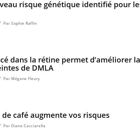
eau risque génétique identifié pour l
Par Sophie Raffin
cé dans la rétine permet d’améliorer l
eintes de DMLA
Par Mégane Fleury
Fortes chaleurs : pourquoi
Grossess
le risque de noyade
que dit 
grimpe-t-il ?
 de café augmente vos risques
Le Viagra pourrait-il freiner
Le smart
la propagation du cancer ?
l'appren
lecture 
Par Diane Cacciarella