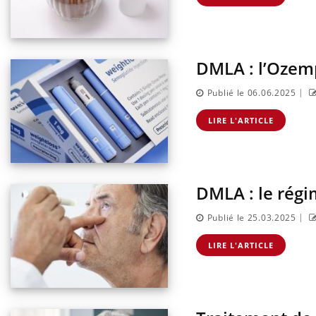
DMLA : l’Ozemp
|
Publié le 06.06.2025
LIRE L'ARTICLE
DMLA : le régi
|
Publié le 25.03.2025
LIRE L'ARTICLE
Eczé
Yout
expl
Il y 
d'aut