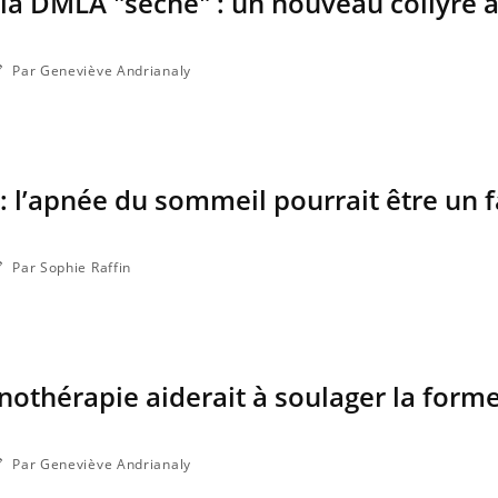
la DMLA "sèche" : un nouveau collyre 
a maladie d'un proche c'est montrer ...
carence en fer sont multip
...
Par Geneviève Andrianaly
l’apnée du sommeil pourrait être un f
Par Sophie Raffin
nothérapie aiderait à soulager la form
Par Geneviève Andrianaly