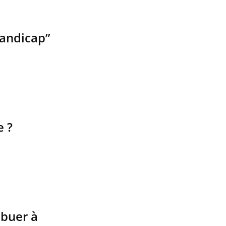
handicap”
e ?
ibuer à