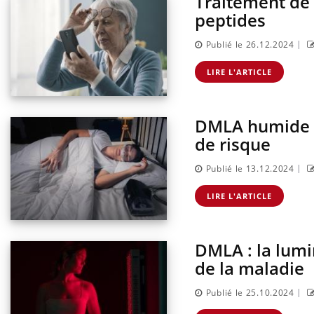
Traitement de 
sur l
peptides
|
Publié le 26.12.2024
LIRE L'ARTICLE
DMLA humide : 
de risque
|
Publié le 13.12.2024
LIRE L'ARTICLE
DMLA : la lumi
de la maladie
|
Publié le 25.10.2024