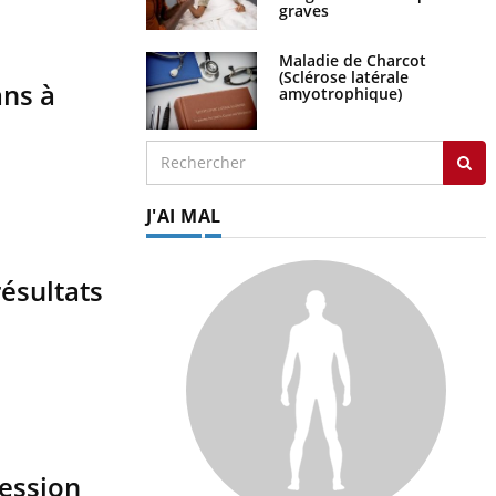
graves
Maladie de Charcot
(Sclérose latérale
ans à
amyotrophique)
J'AI MAL
ésultats
ression