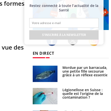
es formes
Restez connecté à toute l’actualité de la
Santé
Publicité
S'INSCRIRE À LA NEWSLETTER
a vue des
Twitter
Facebook
Instagram
EN DIRECT
e et chaleur : ce
Mordue par un barracuda,
la science
une petite fille secourue
grâce à un réflexe essentiel
phone nuit-il à
Légionellose en Suisse :
tissage de la
quelle est l’origine de la
?
contamination ?