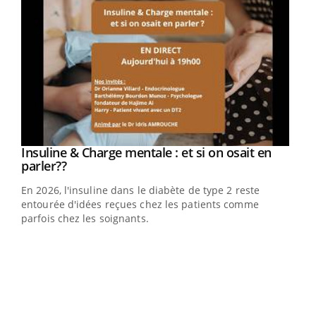
Youtube
Insuline & Charge mentale : et si on osait en
Youtube
Youtube
parler??
En 2026, l'insuline dans le diabète de type 2 reste
entourée d'idées reçues chez les patients comme
parfois chez les soignants.
Ecz
You
pour
L'ét