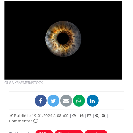
OLGA KRAEMER/ISTOCK
Publié le 19.01.2024 à 08h00
|
|
|
|
|
Commenter