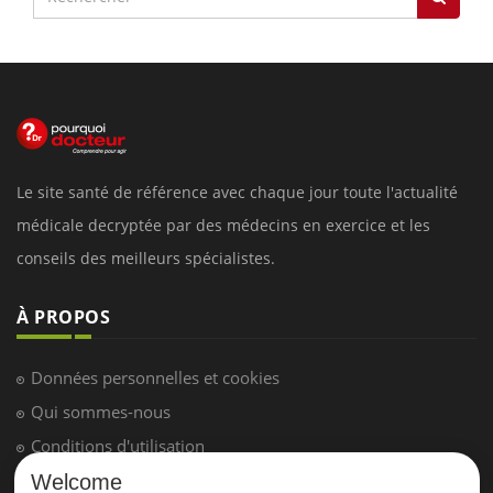
Le site santé de référence avec chaque jour toute l'actualité
médicale decryptée par des médecins en exercice et les
conseils des meilleurs spécialistes.
À PROPOS
Données personnelles et cookies
Qui sommes-nous
Conditions d'utilisation
Plan du site
Welcome