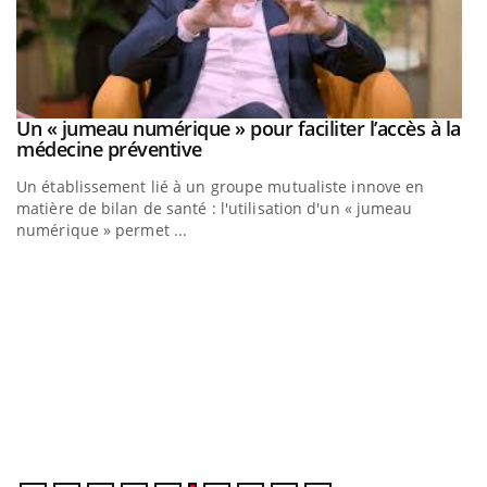
Un « jumeau numérique » pour faciliter l’accès à la
Youtube
Youtube
médecine préventive
Un établissement lié à un groupe mutualiste innove en
matière de bilan de santé : l'utilisation d'un « jumeau
numérique » permet ...
C
Yo
Co
cu
un