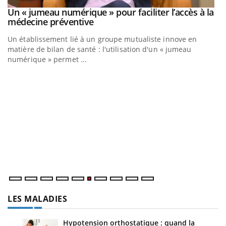
Un « jumeau numérique » pour faciliter l’accès à la
Youtube
Youtube
médecine préventive
Un établissement lié à un groupe mutualiste innove en
matière de bilan de santé : l'utilisation d'un « jumeau
numérique » permet ...
C
Yo
Co
cu
un
LES MALADIES
Hypotension orthostatique : quand la