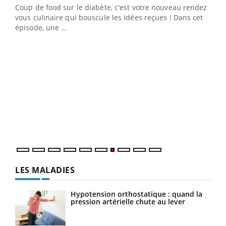
Coup de food sur le diabète, c'est votre nouveau rendez-
 en
vous culinaire qui bouscule les idées reçues ! Dans cet
u
épisode, une ...
Qua
You
"Les
trav
DRH 
LES MALADIES
Hypotension orthostatique : quand la
pression artérielle chute au lever