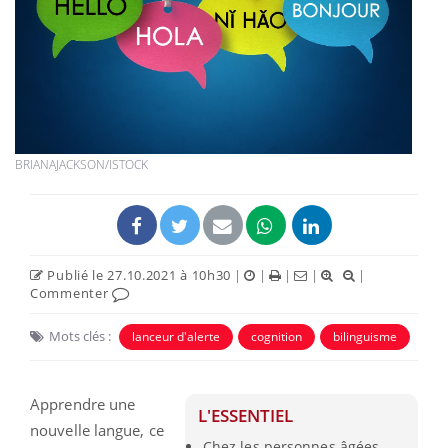
BRIANAJACKSON/ISTOCK
Publié le 27.10.2021 à 10h30
|
|
|
|
|
Commenter
Mots clés :
lanceur d'alerte
cognition
bilinguisme
Apprendre une
L'ESSENTIEL
nouvelle langue, ce
Chez les personnes âgées,