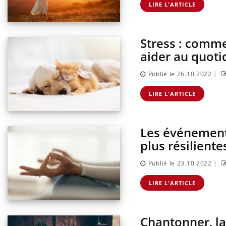
LIRE L'ARTICLE
ins :
Insu
Yout
tube
osai
es à aborder...
En 20
Stress : comm
er des questions
reste
aider au quoti
st montrer ...
patie
|
Publié le 26.10.2022
LIRE L'ARTICLE
Les événement
plus résiliente
|
Publié le 23.10.2022
LIRE L'ARTICLE
Chantonner, la 