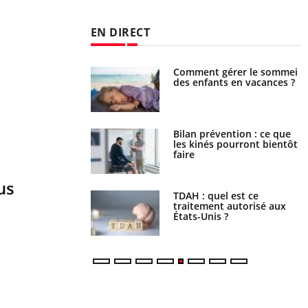
EN DIRECT
par un barracuda,
Comment gérer le sommeil
te fille secourue
des enfants en vacances ?
un réflexe essentiel
lose en Suisse :
Bilan prévention : ce que
t l’origine de la
les kinés pourront bientôt
nation ?
faire
us
s alimentaires : une
TDAH : quel est ce
e arme contre les
traitement autorisé aux
s sévères
États-Unis ?