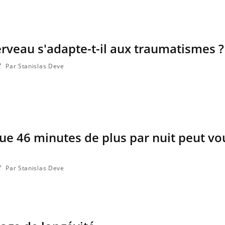
veau s'adapte-t-il aux traumatismes ?
Grossesse et chaleur : ce
Mordue 
que dit la science
une peti
Par Stanislas Deve
grâce à 
Le smartphone nuit-il à
Légionel
l'apprentissage de la
quelle es
lecture ?
contami
ue 46 minutes de plus par nuit peut vo
Mordue par une tique en
Allergie
vacances, elle reste dans le
nouvell
coma pendant 42 jours
réaction
Par Stanislas Deve