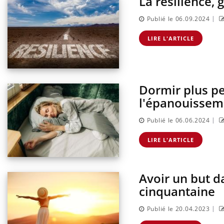
La résilience, 
|
Publié le 06.09.2024
LIRE L'ARTICLE
Dormir plus per
l'épanouissem
|
Publié le 06.06.2024
LIRE L'ARTICLE
Carence en fer : comprendre pour
Youtube
Youtube
prévenir
Avoir un but da
Fatigue, irritabilité, brouillard mental ou
cinquantaine
même alopécie… Les symptômes de la
carence en fer sont multiples ce qui la rend
|
Publié le 20.04.2023
...