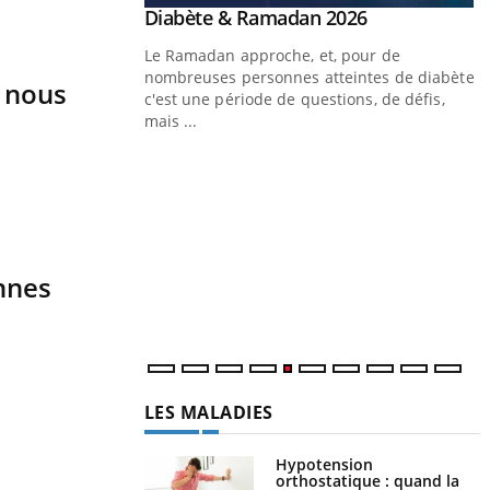
Youtube
 Mains : se
Diabète & Ramadan 2026
Youtube
outube
Le Ramadan approche, et, pour de
 un tout nouveau
nombreuses personnes atteintes de diabète,
 nous
plage, piscine,
c'est une période de questions, de défis,
 air… Nos mains sont
mais ...
Y
f
U
i
nnes
l
p
LES MALADIES
Hypotension
orthostatique : quand la