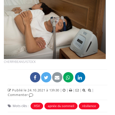
CHERRYBEANS/ISTOCK
Publié le 24.10.2021 à 13h30
|
|
|
|
|
Commenter
Mots clés :
HSV
apnée du sommeil
résilience