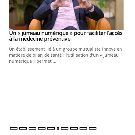
Un « jumeau numérique » pour faciliter l’accès
Youtube
Youtube
à la médecine préventive
Un établissement lié à un groupe mutualiste innove en
e
matière de bilan de santé : l'utilisation d'un « jumeau
numérique » permet ...
COU
You
Coup
vous
épis