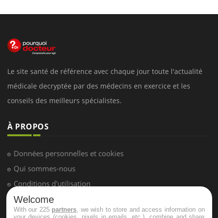
Le site santé de référence avec chaque jour toute l'actualité
médicale decryptée par des médecins en exercice et les
conseils des meilleurs spécialistes.
À PROPOS
Données personnelles et cookies
Qui sommes-nous
Conditions d'utilisation
Plan du site
Welcome
With our 225
partners
, we wish to store and access information on
Mentions Légales
your devices (cookies, pixels in emails, etc.), combine and share