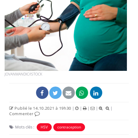
JOVANMANDIC/ISTOCK
Publié le 14.10.2021 à 19h30
|
|
|
|
|
Commenter
Mots clés :
HSV
contraception