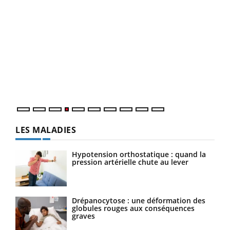
Dia
You
Le 
pers
ques
LES MALADIES
Hypotension orthostatique : quand la
pression artérielle chute au lever
Drépanocytose : une déformation des
globules rouges aux conséquences
graves