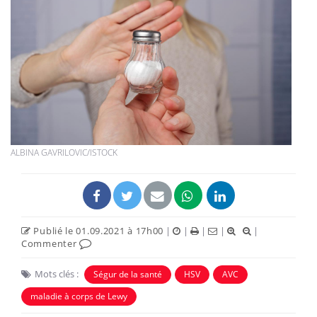
ALBINA GAVRILOVIC/ISTOCK
Publié le 01.09.2021 à 17h00
|
|
|
|
|
Commenter
Mots clés :
Ségur de la santé
HSV
AVC
maladie à corps de Lewy