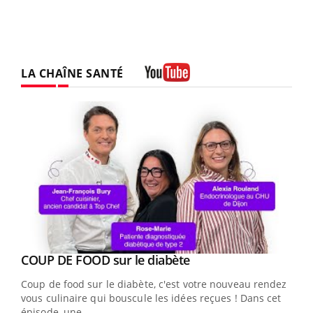
LA CHAÎNE SANTÉ
Youtube
Youtube
cès
COUP DE FOOD sur le diabète
Youtube
Coup de food sur le diabète, c'est votre nouveau rendez-
 en
vous culinaire qui bouscule les idées reçues ! Dans cet
u
épisode, une ...