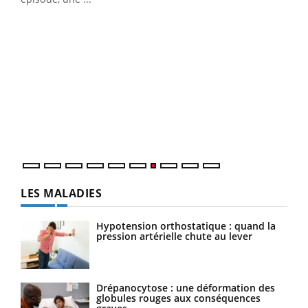
Qua
You
"Les
trav
DRH 
LES MALADIES
Hypotension orthostatique : quand la
pression artérielle chute au lever
Drépanocytose : une déformation des
globules rouges aux conséquences