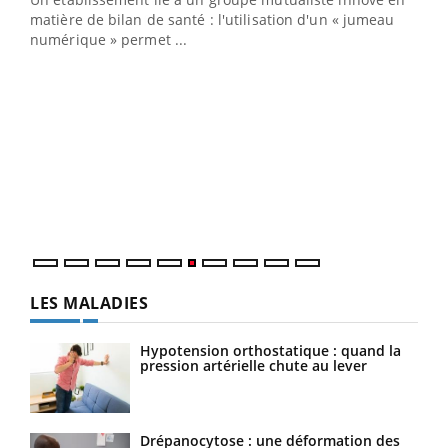
e
matière de bilan de santé : l'utilisation d'un « jumeau
numérique » permet ...
COU
You
Coup
vous
épis
LES MALADIES
Hypotension orthostatique : quand la
pression artérielle chute au lever
Drépanocytose : une déformation des