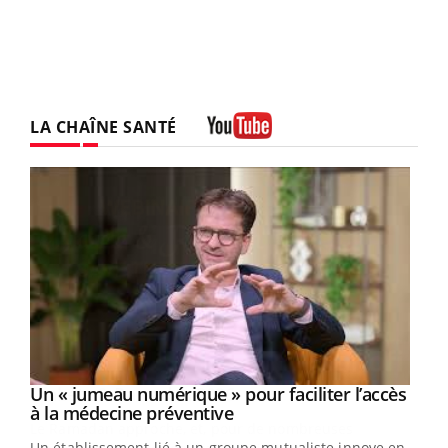
LA CHAÎNE SANTÉ
Youtube
Un « jumeau numérique » pour faciliter l’accès
Youtube
Youtube
à la médecine préventive
Un établissement lié à un groupe mutualiste innove en