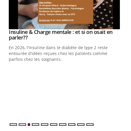
Insuline & Charge mentale : et si on osait en
Youtube
Youtube
parler??
En 2026, l'insuline dans le diabète de type 2 reste
entourée d'idées reçues chez les patients comme
parfois chez les soignants.
Eczéma Chronique des Mains : se préparer
Dia
Youtube
You
Youtube
pour l’été !
Le 
pers
ques