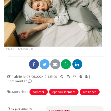
ILONA TITOVA/ISTOCK
Publié le 06.06.2024 à 13h00
|
|
|
|
|
Commenter
Mots clés :
sommeil
épanouissement
résilience
"Les personnes