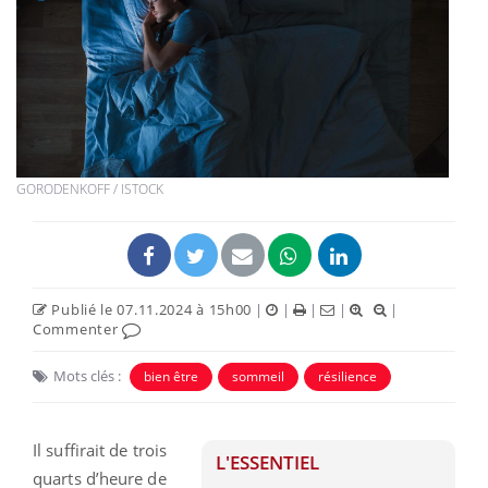
GORODENKOFF / ISTOCK
Publié le 07.11.2024 à 15h00
|
|
|
|
|
Commenter
Mots clés :
bien être
sommeil
résilience
Il suffirait de trois
L'ESSENTIEL
quarts d’heure de