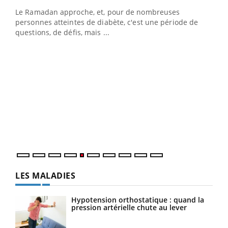
Le Ramadan approche, et, pour de nombreuses
vie !
personnes atteintes de diabète, c'est une période de
…
questions, de défis, mais ...
Un 
You
à l
Un é
mati
numé
LES MALADIES
Hypotension orthostatique : quand la
pression artérielle chute au lever