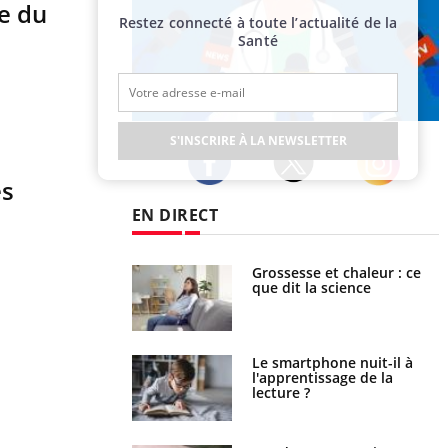
e du
Restez connecté à toute l’actualité de la
Santé
Publicité
S'INSCRIRE À LA NEWSLETTER
es
Twitter
Facebook
Instagram
EN DIRECT
haleurs : pourquoi
Grossesse et chaleur : ce
ue de noyade
que dit la science
-il ?
a pourrait-il freiner
Le smartphone nuit-il à
gation du cancer ?
l'apprentissage de la
lecture ?