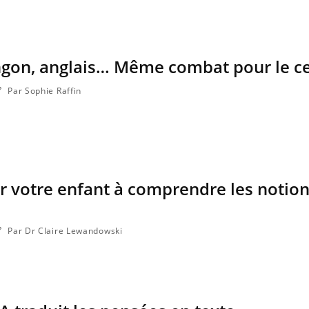
Pourquoi votre ventre
Pourquo
gâche-t-il les premiers
protéine
jours de vos vacances ?
finalem
ingon, anglais… Même combat pour le c
Par Sophie Raffin
 votre enfant à comprendre les notion
Par Dr Claire Lewandowski