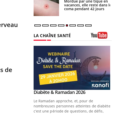
i manger moins de
Mordue par une tique en
s pourrait
vacances, elle reste dans le
ent être bénéfique
coma pendant 42 jours
erveau
s de