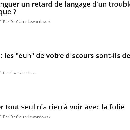
guer un retard de langage d’un troubl
que ?
Par Dr Claire Lewandowski
 : les "euh" de votre discours sont-ils d
Par Stanislas Deve
La sieste empêche-t-elle de
Fortes c
dormir la nuit ?
le risq
grimpe-t
 tout seul n'a rien à voir avec la folie
VIH : la fin du comprimé
Le Viagr
tous les jours se profile-t-
la propa
elle enfin ?
Par Dr Claire Lewandowski