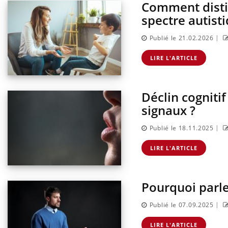
Comment distin
spectre autisti
|
Publié le 21.02.2026
LIRE L'ARTICLE
Déclin cognitif
signaux ?
|
Publié le 18.11.2025
lier les
Chikungunya, dengue,
acances ?
West Nile : que se passe-t-
LIRE L'ARTICLE
il dans le sud de la France ?
Pourquoi parler
nnectés :
Les médicaments GLP-1
travail
protègent-ils aussi les os ?
plus en plus
|
Publié le 07.09.2025
ées
LIRE L'ARTICLE