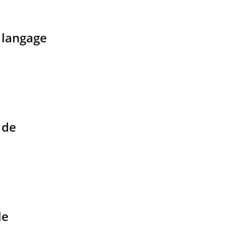
 langage
SYMPTÔMES
 de
Douleurs de l’avant-pied :
des métatarsalgies à 90 %
liées à problème d’appui
Mauvaise haleine : il faut
améliorer l’hygiène bucco-
dentaire
le