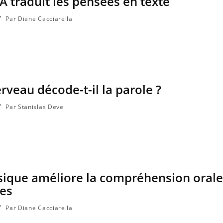
IA traduit les pensées en texte
Par Diane Cacciarella
veau décode-t-il la parole ?
Par Stanislas Deve
sique améliore la compréhension orale
es
Par Diane Cacciarella