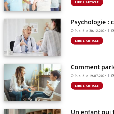
LIRE L'ARTICLE
Psychologie : 
ins :
Carence en fer : comprendre pour
Insu
Youtube
Yout
tube
Youtube
prévenir
osai
|
Publié le 30.12.2024
es à aborder...
Fatigue, irritabilité, brouillard mental ou
En 20
er des questions
même alopécie… Les symptômes de la
reste
LIRE L'ARTICLE
st montrer ...
carence en fer sont multiples ce qui la rend
patie
...
Comment parle
|
Publié le 19.07.2024
LIRE L'ARTICLE
Un enfant qui t