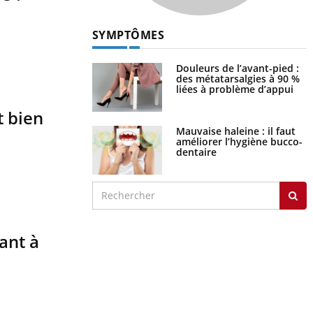
Hypotension
orthostatique : quand la
pression artérielle chute
au lever
Drépanocytose : une
déformation des globules
t bien
rouges aux conséquences
graves
Maladie de Charcot
(Sclérose latérale
amyotrophique)
ant à
J'AI MAL