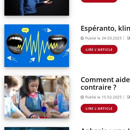
ectal : une
Cytomégalovirus : ce qui
mple aurait
change dans la prise en
onne au Pays
charge des femmes
enceintes
Espéranto, kl
|
Publié le 24.03.2025
LIRE L'ARTICLE
Comment aider
contraire ?
|
Publié le 15.02.2025
LIRE L'ARTICLE