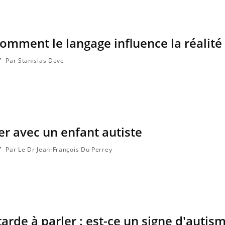
comment le langage influence la réalité
line & Charge mentale : et si on
Eczéma Chronique des
ube
Youtube
Youtube
Y
t en parler??
préparer pour l’été !
Par Stanislas Deve
26, l'insuline dans le diabète de type 2
L'été arrive… et avec lui,
 entourée d'idées reçues chez les
rythme de vie ! Vacances, 
nts comme parfois chez les soignants.
soleil, activités en plein
...
r avec un enfant autiste
Par Le Dr Jean-François Du Perrey
arde à parler : est-ce un signe d'autism