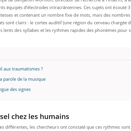
mutualiste innove en mat
s, mais ...
pants équipés d’électrodes intracrâniennes. Ces sujets ont écouté 
santé : l'utilisation d'un 
numérique » permet ...
 vitesses et contenant un nombre fixe de mots, mais des nombres
s sont clairs : le cortex auditif (une région du cerveau chargée de
s lents des syllabes et les rythmes rapides des phonèmes pour 
il aux traumatismes ?
la parole de la musique
ngue des signes
el chez les humains
es différentes, les chercheurs ont constaté que ces rythmes sont