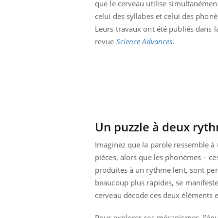
que le cerveau utilise simultanément
celui des syllabes et celui des phon
Leurs travaux ont été publiés dans l
revue
Science Advances
.
Un puzzle à deux ryt
Imaginez que la parole ressemble à
pièces, alors que les phonèmes – ces 
produites à un rythme lent, sont pe
ale : et si on
Eczéma Chronique des Mains : se
Dia
Youtube
You
beaucoup plus rapides, se manifeste
ube
Youtube
préparer pour l’été !
Le 
cerveau décode ces deux éléments en
 diabète de type 2
L'été arrive… et avec lui, un tout nouveau
nom
ues chez les
rythme de vie ! Vacances, plage, piscine,
diab
Pour explorer ces mécanismes, l’équ