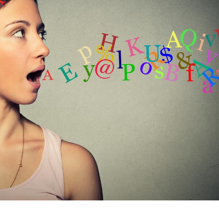
VIH : la fin du comprimé
Le Viagr
tous les jours se profile-t-
freiner 
elle enfin ?
cancer ?
Pourquoi votre ventre
Pourquo
gâche-t-il les premiers
de prot
jours de vos vacances ?
finalem
Fortes chaleurs :
Grossess
pourquoi le risque de
que dit 
noyade grimpe-t-il ?