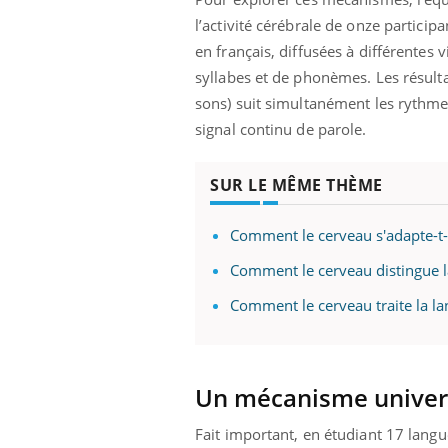
ez les soignants.
soleil, activités en plein air… Nos mains
défi
l’activité cérébrale de onze partici
sont ...
en français, diffusées à différentes
syllabes et de phonèmes. Les résultat
sons) suit simultanément les rythme
signal continu de parole.
SUR LE MÊME THÈME
Comment le cerveau s'adapte-t-
Comment le cerveau distingue 
Comment le cerveau traite la la
Un mécanisme univers
Fait important, en étudiant 17 langu