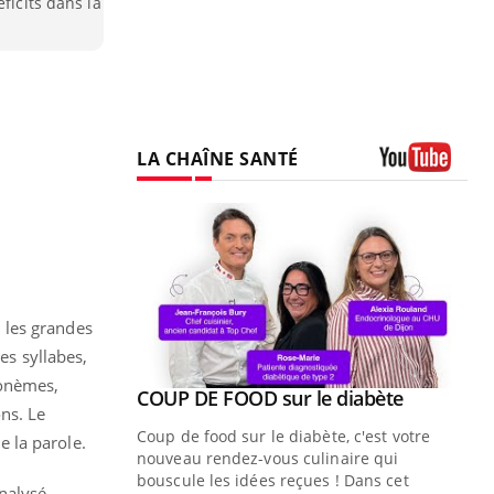
ficits dans la
LA CHAÎNE SANTÉ
Youtube
 les grandes
es syllabes,
honèmes,
Youtube
ue » pour
COUP DE FOOD sur le diabète
Youtube
ns. Le
médecine
Coup de food sur le diabète, c'est votre
 la parole.
nouveau rendez-vous culinaire qui
n groupe
bouscule les idées reçues ! Dans cet
analysé