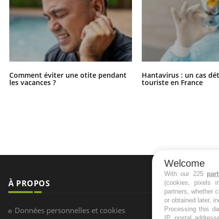
Comment éviter une otite pendant
Hantavirus : un cas dé
les vacances ?
touriste en France
Welcome
With our 225
par
À PROPOS
NEWSLETT
(cookies, pixels 
partners, whether c
or obtained later, i
Recevez toute
Données personnelles et cookies
Processing this da
infos santé
IP, postal address