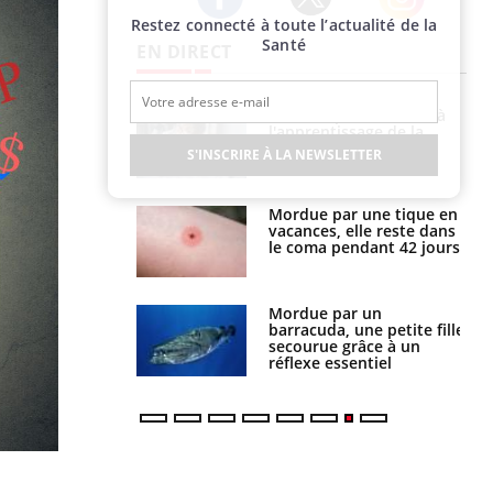
Restez connecté à toute l’actualité de la
Twitter
Facebook
Instagram
Santé
EN DIRECT
a pourrait-il
Le smartphone nuit-il à
la propagation du
l'apprentissage de la
lecture ?
S'INSCRIRE À LA NEWSLETTER
i manger moins
Mordue par une tique en
éines pourrait
vacances, elle reste dans
ent être bénéfique
le coma pendant 42 jours
e et chaleur : ce
Mordue par un
la science
barracuda, une petite fille
secourue grâce à un
réflexe essentiel