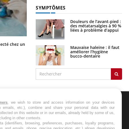
SYMPTÔMES
Douleurs de l’avant-pied :
des métatarsalgies à 90 %
liées à problème d’appui
Mortalité infantile : un rapport
tecté chez un
Mauvaise haleine : il faut
s’interroge sur son taux élevé en
améliorer l’hygiène
France
bucco-dentaire
tners
, we wish to store and access information on your devices
ER
in emails, etc.), combine and share your personal data with our
ollected on this website or in our emails, already held by some of us,
ncluding in other contexts.
s les semaines les meilleures
ta (identifiers, browsing, preferences, purchases, loyalty programs,
es and emails, phone, precise geolocation, etc.) allows developing