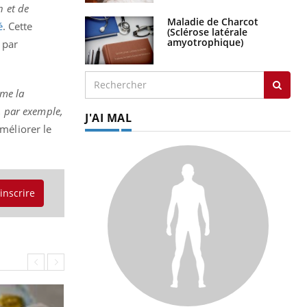
n et de
Maladie de Charcot
é
. Cette
(Sclérose latérale
amyotrophique)
 par
mme la
, par exemple,
J'AI MAL
méliorer le
'inscrire