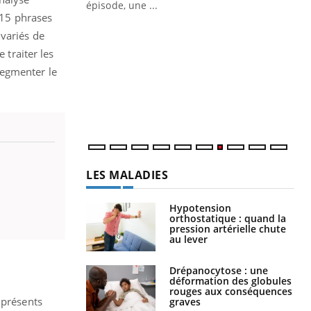
ière de bilan de
épisode, une ...
315 phrases
« jumeau
Qu
You
 variés de
êtr
 traiter les
"Le
segmenter le
qua
Doc
dir
LES MALADIES
Hypotension
orthostatique : quand la
pression artérielle chute
au lever
Drépanocytose : une
déformation des globules
rouges aux conséquences
 présents
graves