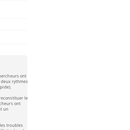
chercheurs ont
t deux rythmes
pide).
econstituer le
rcheurs ont
nt un
les troubles