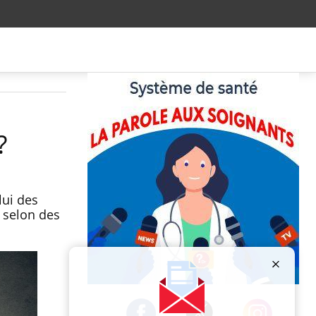
?
lui des
 selon des
Publicité