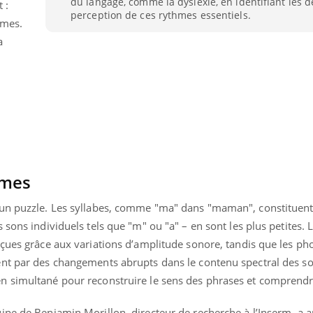
du langage, comme la dyslexie, en identifiant les dé
 :
perception de ces rythmes essentiels.
èmes.
a
hmes
 un puzzle. Les syllabes, comme "ma" dans "maman", constituent
sons individuels tels que "m" ou "a" – en sont les plus petites. L
rçues grâce aux variations d’amplitude sonore, tandis que les p
Youtube
bète & Ramadan 2026
Un « jumeau numériq
tube
Youtube
nt par des changements abrupts dans le contenu spectral des so
faciliter l’accès à la 
Ramadan approche, et, pour de
Youtube
préventive
 simultané pour reconstruire le sens des phrases et comprendre
breuses personnes atteintes de
Un établissement lié à u
ète, c'est une période de questions, de
ipe de Benjamin Morillon, directeur de recherche à l’Inserm, a 