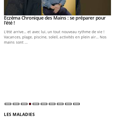
Eczéma Chronique des Mains : se préparer pour
Youtube
Youtube
l’été !
L'été arrive… et avec lui, un tout nouveau rythme de vie !
Vacances, plage, piscine, soleil, activités en plein air… Nos
mains sont ...
Youtube
Diabète & Ramadan 2026
U
Youtube
Yo
m
Le Ramadan approche, et, pour de nombreuses personnes
Un
atteintes de diabète, c'est une période de questions, de
ma
défis, mais ...
nu
LES MALADIES