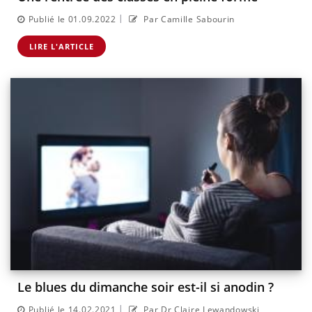
|
Publié le 01.09.2022
Par Camille Sabourin
LIRE L'ARTICLE
Le blues du dimanche soir est-il si anodin ?
|
Publié le 14.02.2021
Par Dr Claire Lewandowski