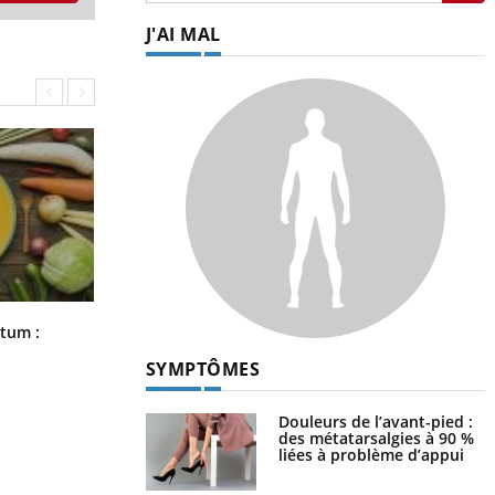
J'AI MAL
Comment nous percevons le chaud
rtum :
et le froid : une recherche éclaire le
sujet
SYMPTÔMES
Douleurs de l’avant-pied :
des métatarsalgies à 90 %
liées à problème d’appui