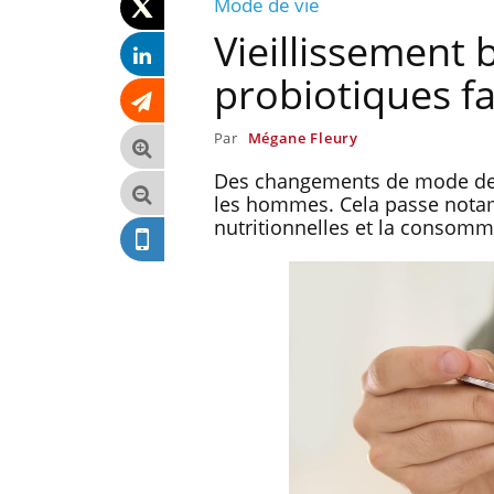
Mode de vie
Vieillissement b
probiotiques fa
Par
Mégane Fleury
Des changements de mode de vi
les hommes. Cela passe nota
nutritionnelles et la consomm
 du comprimé
Le Viagra pourrait-il freiner
s se profile-t-
la propagation du cancer ?