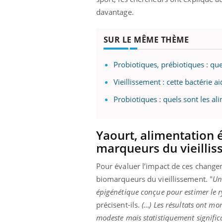
davantage.
SUR LE MÊME THÈME
Probiotiques, prébiotiques : quel
Vieillissement : cette bactérie a
Probiotiques : quels sont les al
 : et si on
Eczéma Chronique des Mains : se
Dia
Youtube
Yout
Youtube
préparer pour l’été !
Le R
Yaourt, alimentation é
abète de type 2
L'été arrive… et avec lui, un tout nouveau
nombr
 chez les
rythme de vie ! Vacances, plage, piscine,
marqueurs du vieilli
c'est
es soignants.
soleil, activités en plein air… Nos mains sont
mais 
...
Pour évaluer l’impact de ces changem
biomarqueurs du vieillissement. "
Un
épigénétique conçue pour estimer le r
précisent-ils.
(…) Les résultats ont m
modeste mais statistiquement signifi