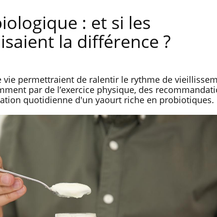
iologique : et si les
isaient la différence ?
e permettraient de ralentir le rythme de vieillisse
mment par de l’exercice physique, des recommandat
ation quotidienne d'un yaourt riche en probiotiques.
Le smartphone nuit-il à
Légionel
l'apprentissage de la
quelle es
lecture ?
contami