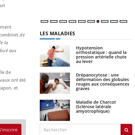
un
uement
LES MALADIES
s combinés de
e la
Hypotension
ribué aux
orthostatique : quand la
pression artérielle chute
au lever
lle de
Drépanocytose : une
déformation des globules
avaux ont été
rouges aux conséquences
Japon, et
graves
Maladie de Charcot
(Sclérose latérale
amyotrophique)
S'inscrire