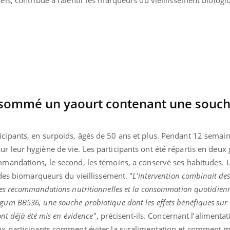
nsommé un yaourt contenant une souc
cipants, en surpoids, âgés de 50 ans et plus. Pendant 12 semaine
r leur hygiène de vie. Les participants ont été répartis en deux 
mmandations, le second, les témoins, a conservé ses habitudes. L
r des biomarqueurs du vieillissement. "
L'intervention combinait des
 des recommandations nutritionnelles et la consommation quotidien
gum BB536, une souche probiotique dont les effets bénéfiques sur
ont déjà été mis en évidence"
, précisent-ils. Concernant l’alimentat
aux participants comment éviter la suralimentation et comment 