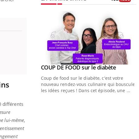
Youtube
Youtube
ue » pour
COUP DE FOOD sur le diabète
Youtube
médecine
Coup de food sur le diabète, c'est votre
ins
nouveau rendez-vous culinaire qui bouscule
n groupe mutualiste
les idées reçues ! Dans cet épisode, une ...
n de santé :
au numérique »
 différents
Q
Y
esure
ê
que lui-même
,
"
lentissement
d
hangement
r