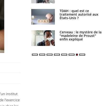
s alimentaires : une
TDAH : quel est ce
e arme contre les
traitement autorisé aux
s sévères
États-Unis ?
 gérer le sommeil
Cerveau : le mystère de la
ants en vacances ?
"madeleine de Proust"
enfin expliqué
’un institut
e l’exercice
que chez les