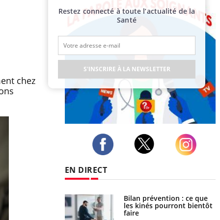
Restez connecté à toute l’actualité de la
Santé
S'INSCRIRE À LA NEWSLETTER
ment chez
ions
Publicité
Twitter
Facebook
Instagram
EN DIRECT
lose en Suisse :
Bilan prévention : ce que
t l’origine de la
les kinés pourront bientôt
nation ?
faire