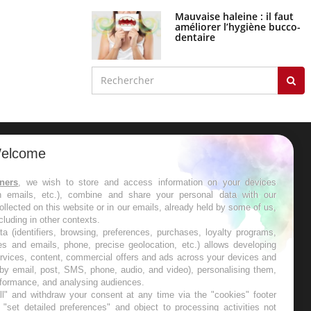
Mauvaise haleine : il faut
améliorer l’hygiène bucco-
dentaire
elcome
ER
tners
, we wish to store and access information on your devices
in emails, etc.), combine and share your personal data with our
s les semaines les meilleures
ollected on this website or in our emails, already held by some of us,
ncluding in other contexts.
ta (identifiers, browsing, preferences, purchases, loyalty programs,
es and emails, phone, precise geolocation, etc.) allows developing
ervices, content, commercial offers and ads across your devices and
 by email, post, SMS, phone, audio, and video), personalising them,
RE
rformance, and analysing audiences.
l" and withdraw your consent at any time via the "cookies" footer
"set detailed preferences" and object to processing activities not