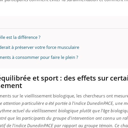
le est la différence ?
iderait à préserver votre force musculaire
iments à consommer pour faire le plein ?
Youtube
bète & Ramadan 2026
Un « jumeau numériq
ube
Youtube
faciliter l’accès à la 
amadan approche, et, pour de
Youtube
préventive
quilibrée et sport : des effets sur certa
euses personnes atteintes de diabète,
Un établissement lié à u
ssement
 une période de questions, de défis,
innove en matière de bila
...
l'utilisation d'un « jume
ents sur le vieillissement biologique, les chercheurs ont mesuré
permet ...
e attention particulière a été portée à l'indice DunedinPACE, une m
ythme actuel du vieillissement biologique plutôt que l'âge biologi
ontré que les participants du groupe d'intervention ont connu un ra
catif de l'indice DunedinPACE par rapport au groupe témoin. Ce c