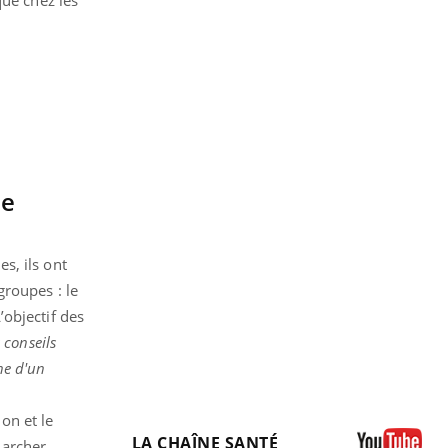
he
s, ils ont
groupes : le
’objectif des
 conseils
ne d'un
ion et le
LA CHAÎNE SANTÉ
marcher