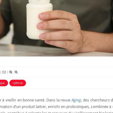
Mordue par une tique en
Allergie
vacances, elle reste dans le
nouvell
coma pendant 42 jours
réaction
Mordue par un barracuda,
Comment
une petite fille secourue
des enf
grâce à un réflexe essentiel
|
|
ique
rythme
 à vieillir en bonne santé. Dans la revue
Aging
, des chercheurs d
tion d’un produit laitier, enrichi en probiotiques, combinée à d
els, contribue à ralentir les marqueurs du vieillissement biologi