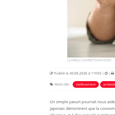
tre ventre
Pourquoi manger moins de
es premiers
protéines pourrait
 vacances ?
finalement être bénéfique
urs : pourquoi
Grossesse et chaleur : ce
e noyade
que dit la science
LIUDMILA CHERNETSKA/ISTOCK
Publié le 30.06.2026 à 11h55
|
|
Mots clés :
vieillissement
probiot
Un simple yaourt pourrait nous aider
japonais démontrent que la consomma
physique et à des conseils nutritionn