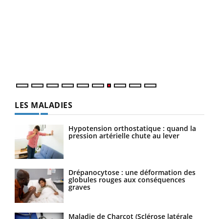
Qua
You
"Les
trav
DRH 
LES MALADIES
Hypotension orthostatique : quand la
pression artérielle chute au lever
Drépanocytose : une déformation des
globules rouges aux conséquences
graves
Maladie de Charcot (Sclérose latérale