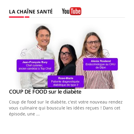
LA CHAÎNE SANTÉ
Youtube
Youtube
cès
COUP DE FOOD sur le diabète
Youtube
Coup de food sur le diabète, c'est votre nouveau rendez-
 en
vous culinaire qui bouscule les idées reçues ! Dans cet
u
épisode, une ...