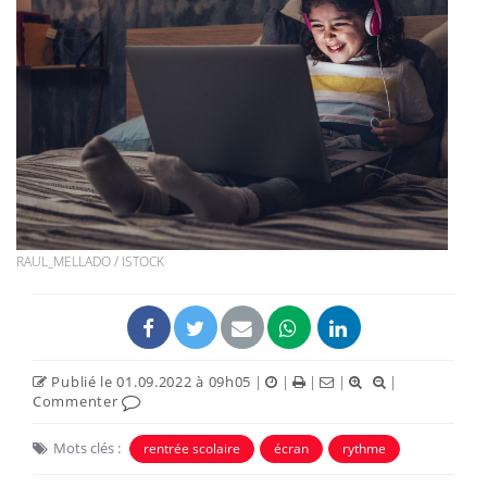
RAUL_MELLADO / ISTOCK
Publié le 01.09.2022 à 09h05
|
|
|
|
|
Commenter
Mots clés :
rentrée scolaire
écran
rythme