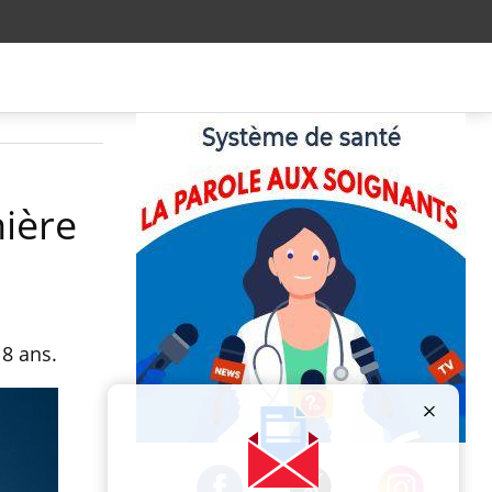
nière
 8 ans.
Publicité