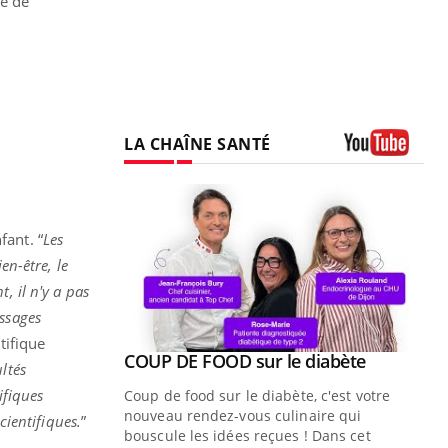
té de
LA CHAÎNE SANTÉ
Youtube
fant. “
Les
en-être, le
t, il n'y a pas
essages
tifique
Youtube
ue » pour
COUP DE FOOD sur le diabète
Youtube
ultés
médecine
ifiques
Coup de food sur le diabète, c'est votre
nouveau rendez-vous culinaire qui
cientifiques.
”
n groupe
bouscule les idées reçues ! Dans cet