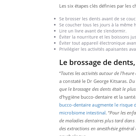
ez les soignants.
soleil, activités en plein air… Nos mains
défi
Les six étapes clés définies par les 
sont ...
Se brosser les dents avant de se couc
Se coucher tous les jours à la même 
Lire un livre avant de s’endormir.
Éviter la nourriture et les boissons ju
Éviter tout appareil électronique avant 
Privilégier les activités apaisantes a
Le brossage de dents, 
“
Toutes les activités autour de l'heur
a constaté le Dr George Kitsaras.
Du 
que le brossage des dents était le plu
d'hygiène bucco-dentaire et la sant
bucco-dentaire augmente le risque d
microbiome intestinal
. “
Pour les enfa
de maladies dentaires plus tard dans la
des extractions en anesthésie généra