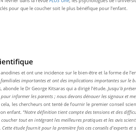
24 février dans la revue
PLOS One
, les psychologues de l’universi
lés pour que le coucher soit le plus bénéfique pour l’enfant.
ientifique
nodines et ont une incidence sur le bien-être et la forme de l’en
 familiales importantes et ont des implications importantes sur le bi
s
, abonde le Dr George Kitsaras qui a dirigé l’étude.
Jusqu'à présen
e pour informer les parents ; nous devons dénouer les signaux et m
 cela, les chercheurs ont tenté de fournir le premier conseil scien
Youtube
bète & Ramadan 2026
Un « jumeau numériq
tube
Youtube
on enfant. “
Notre définition tient compte des tensions et des diffic
faciliter l’accès à la 
coucher tout en intégrant les meilleures pratiques et les avis scient
Ramadan approche, et, pour de
Youtube
préventive
breuses personnes atteintes de
. Cette étude fournit pour la première fois ces conseils d'experts et s
Un établissement lié à u
ète, c'est une période de questions, de