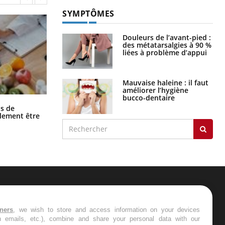
SYMPTÔMES
Douleurs de l’avant-pied :
des métatarsalgies à 90 %
liées à problème d’appui
Mauvaise haleine : il faut
améliorer l’hygiène
bucco-dentaire
Grossesse et chaleur : ce que dit la
s de
science
alement être
ER
tners
, we wish to store and access information on your devices
in emails, etc.), combine and share your personal data with our
s les semaines les meilleures