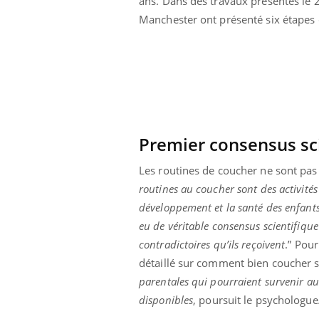
ans. Dans des travaux présentés le 
Manchester ont présenté six étapes c
Premier consensus sc
Les routines de coucher ne sont pas a
routines au coucher sont des activités
développement et la santé des enfant
eu de véritable consensus scientifiqu
contradictoires qu’ils reçoivent
.” Pour
ale : et si on
Eczéma Chronique des Mains : se
Dia
Youtube
You
détaillé sur comment bien coucher s
ube
Youtube
préparer pour l’été !
parentales qui pourraient survenir au 
Le 
 diabète de type 2
L'été arrive… et avec lui, un tout nouveau
nom
disponibles
, poursuit le psychologue
ues chez les
rythme de vie ! Vacances, plage, piscine,
diab