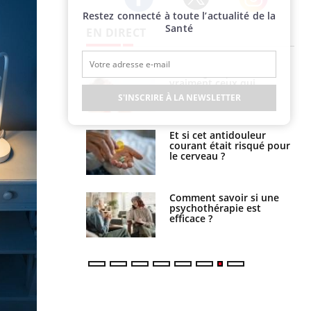
Restez connecté à toute l’actualité de la
Twitter
Facebook
Instagram
Santé
EN DIRECT
lage des horaires
Bronzage : qui sont
quel impact sur le
vraiment ceux qui
 ?
cherchent à dorer leur
S'INSCRIRE À LA NEWSLETTER
peau ?
e : ces polluants
Et si cet antidouleur
nt influencer le
courant était risqué pour
es enfants
le cerveau ?
 : pourquoi le
Comment savoir si une
reconnaît-il les
psychothérapie est
 autrement ?
efficace ?