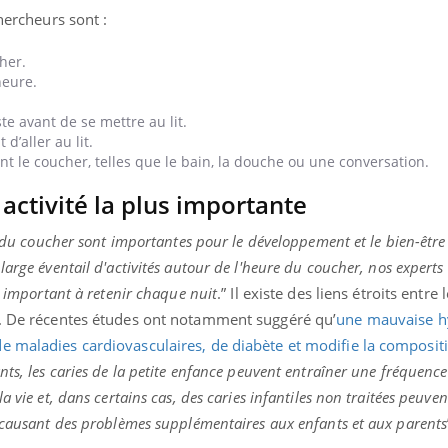
mutualiste innove en mat
s, mais ...
chercheurs sont :
santé : l'utilisation d'un 
numérique » permet ...
her.
heure.
ste avant de se mettre au lit.
d’aller au lit.
vant le coucher, telles que le bain, la douche ou une conversation.
activité la plus importante
e du coucher sont importantes pour le développement et le bien-être
large éventail d'activités autour de l'heure du coucher, nos experts
s important à retenir chaque nuit
.” Il existe des liens étroits entre
é. De récentes études ont notamment suggéré qu’
une mauvaise h
e maladies cardiovasculaires, de diabète et modifie la composit
nts, les caries de la petite enfance peuvent entraîner une fréquence
 vie et, dans certains cas, des caries infantiles non traitées peuven
l causant des problèmes supplémentaires aux enfants et aux parents