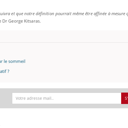
suivra et que notre définition pourrait même être affinée à mesure 
le Dr George Kitsaras.
ur le sommeil
tif ?
S
S