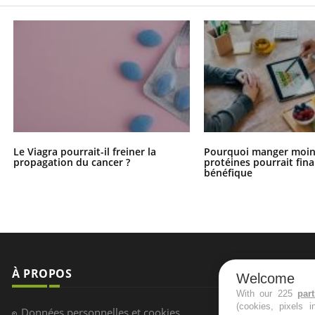
Le Viagra pourrait-il freiner la
Pourquoi manger moin
propagation du cancer ?
protéines pourrait fin
bénéfique
À PROPOS
NEWSLETT
Welcome
With our 225
par
(cookies, pixels 
Recevez toute
Données personnelles et cookies