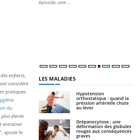
ière de bilan de
épisode, une ...
« jumeau
Qu
You
êtr
"Le
qua
Doc
dir
 des enfants
,
LES MALADIES
 ont considéré
 les pratiques
Hypotension
orthostatique : quand la
ygiène
pression artérielle chute
au lever
ion du
 plus élevée
Drépanocytose : une
t entraîner
déformation des globules
rouges aux conséquences
”, ajoute le
graves