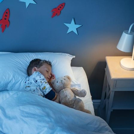
Cerveau : le mystère de la
Le déca
"madeleine de Proust"
d'été : 
enfin expliqué
sommeil
Intolérance au gluten : les
Grossess
nouvelles
pourraie
recommandations de la
poids d
HAS
Insuffisance cardiaque :
Autisme
comment mieux la
cerveau 
prévenir
visages