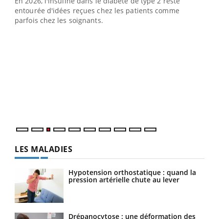
En 2026, l'insuline dans le diabète de type 2 reste
entourée d'idées reçues chez les patients comme
parfois chez les soignants.
Ecz
You
pour
L'ét
Vaca
Nos 
LES MALADIES
Hypotension orthostatique : quand la
pression artérielle chute au lever
Drépanocytose : une déformation des