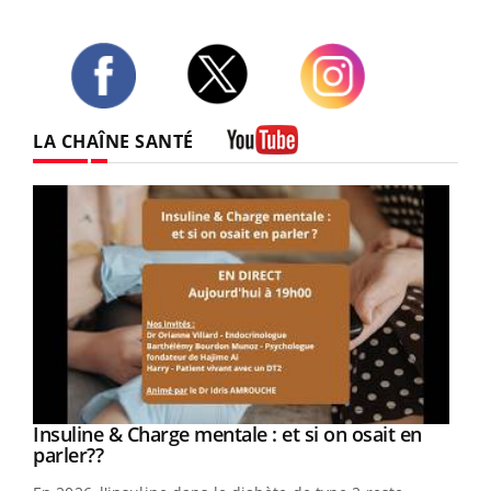
Twitter
Facebook
Instagram
LA CHAÎNE SANTÉ
Youtube
Youtube
Insuline & Charge mentale : et si on osait en
Youtube
Youtube
parler??