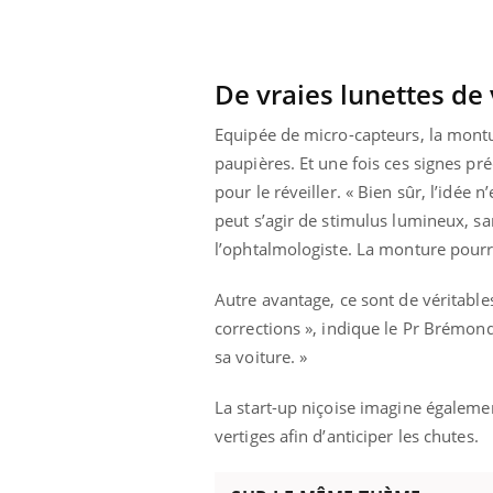
lovirus : ce qui
Pourquoi votre ventre
ans la prise en
gâche-t-il les premiers
des femmes
jours de vos vacances ?
s
De vraies lunettes de
Equipée de micro-capteurs, la montu
paupières. Et une fois ces signes pr
pour le réveiller. « Bien sûr, l’idée
peut s’agir de stimulus lumineux, san
l’ophtalmologiste. La monture pourra
Autre avantage, ce sont de véritables
corrections », indique le Pr Brémond
sa voiture. »
La start-up niçoise imagine égaleme
vertiges afin d’anticiper les chutes.