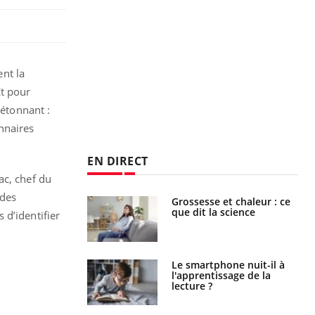
ent la
Et pour
 étonnant :
nnaires
EN DIRECT
ac, chef du
 des
Grossesse et chaleur : ce
Mordue par un
que dit la science
barracuda, une petite fille
 d’identifier
secourue grâce à un
réflexe essentiel
Le smartphone nuit-il à
Légionellose en Suisse :
l'apprentissage de la
quelle est l’origine de la
lecture ?
contamination ?