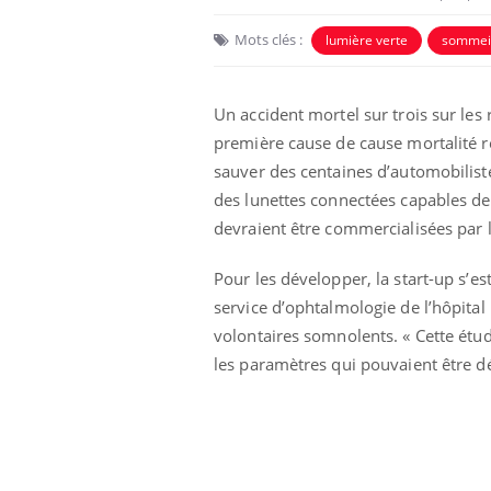
Mots clés :
lumière verte
sommeil
Un accident mortel sur trois sur les r
première cause de cause mortalité r
sauver des centaines d’automobilistes
des lunettes connectées capables de
devraient être commercialisées par 
Pour les développer, la start-up s’
service d’ophtalmologie de l’hôpital 
unya, dengue,
La sieste empêche-t-elle
e : que se passe-
de dormir la nuit ?
volontaires somnolents. « Cette étud
 le sud de la
les paramètres qui pouvaient être dét
icaments GLP-1
VIH : la fin du comprimé
-ils aussi les os
tous les jours se profile-t-
elle enfin ?