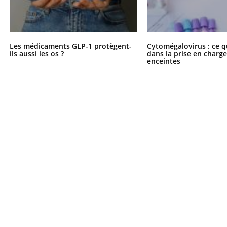
Les médicaments GLP-1 protègent-
Cytomégalovirus : ce q
uline & Charge mentale : et si on
tube
ils aussi les os ?
dans la prise en char
Youtube
it en parler??
enceintes
026, l'insuline dans le diabète de type 2
e entourée d'idées reçues chez les
ients comme parfois chez les soignants.