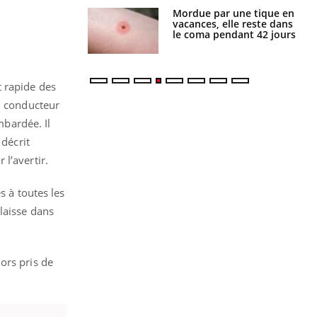
Mordue par une tique en
Allergies alimentaires :
vacances, elle reste dans
une nouvelle arme contre
le coma pendant 42 jours
les réactions sévères
t rapide des
au conducteur
mbardée. Il
 décrit
l’avertir.
s à toutes les
laisse dans
ors pris de