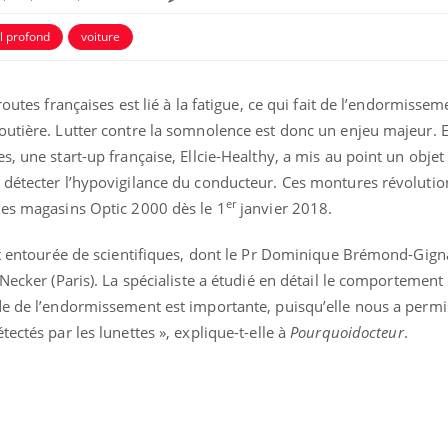
 profond
voiture
outes françaises est lié à la fatigue, ce qui fait de l’endormissem
outière. Lutter contre la somnolence est donc un enjeu majeur. 
, une start-up française, Ellcie-Healthy, a mis au point un objet
 détecter l’hypovigilance du conducteur. Ces montures révolutio
er
les magasins Optic 2000 dès le 1
janvier 2018.
est entourée de scientifiques, dont le Pr Dominique Brémond-Gign
Necker (Paris). La spécialiste a étudié en détail le comportement
Fortes chaleurs :
pourquoi le risque de
e de l’endormissement est importante, puisqu’elle nous a permis
noyade grimpe-t-il ?
ectés par les lunettes », explique-t-elle à
Pourquoidocteur
.
Le Viagra pourrait-il
freiner la propagation du
cancer ?