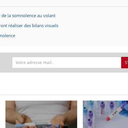
r de la somnolence au volant
ont réaliser des bilans visuels
mnolence
S
S