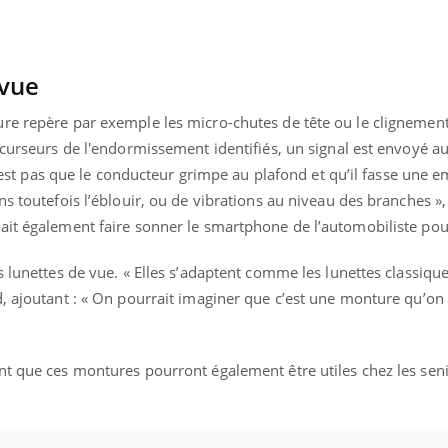
Pourquoi manger moins
de protéines pourrait
finalement être bénéfique
 vue
re repère par exemple les micro-chutes de tête ou le clignemen
écurseurs de l'endormissement identifiés, un signal est envoyé 
 n’est pas que le conducteur grimpe au plafond et qu’il fasse une e
s toutefois l’éblouir, ou de vibrations au niveau des branches »,
it également faire sonner le smartphone de l’automobiliste pour 
 lunettes de vue. « Elles s’adaptent comme les lunettes classique
, ajoutant : « On pourrait imaginer que c’est une monture qu’on 
nt que ces montures pourront également être utiles chez les seni