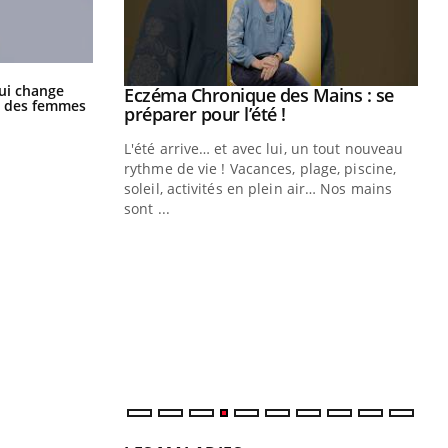
La sieste empêche-t-elle de dormir
ui change
Eczéma Chronique des Mains : se
Youtube
la nuit ?
ge des femmes
Youtube
préparer pour l’été !
L'été arrive… et avec lui, un tout nouveau
rythme de vie ! Vacances, plage, piscine,
soleil, activités en plein air… Nos mains
sont ...
Youtube
Diabète & Ramadan 2026
Un
Youtube
You
fac
Le Ramadan approche, et, pour de
pr
nombreuses personnes atteintes de
Un 
diabète, c'est une période de questions, de
mut
défis, mais ...
san
num