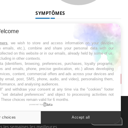
SYMPTÔMES
Douleurs de l’avant-pied :
elcome
des métatarsalgies à 90 %
liées à problème d’appui
tners
, we wish to store and access information on your devices
in emails, etc.), combine and share your personal data with our
Mauvaise haleine : il faut
ollected on this website or in our emails, already held by some of us,
améliorer l’hygiène
ncluding in other contexts.
bucco-dentaire
ta (identifiers, browsing, preferences, purchases, loyalty programs,
es and emails, phone, precise geolocation, etc.) allows developing
ervices, content, commercial offers and ads across your devices and
 by email, post, SMS, phone, audio, and video), personalising them,
rformance, and analysing audiences.
l" and withdraw your consent at any time via the "cookies" footer
"set detailed preferences" and object to processing activities not
. These choices remain valid for 6 months.
powered by
ER
r choices
Accept all
Cookies settings
s les semaines les meilleures