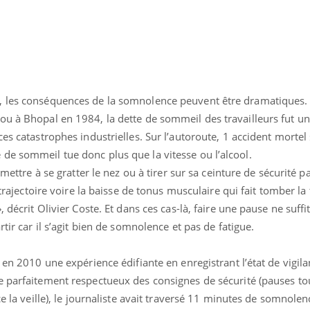
il, activités en plein air… Nos mains
 ...
, les conséquences de la somnolence peuvent être dramatiques.
ou à Bhopal en 1984, la dette de sommeil des travailleurs fut un
es catastrophes industrielles. Sur l’autoroute, 1 accident mortel 
de sommeil tue donc plus que la vitesse ou l’alcool.
 mettre à se gratter le nez ou à tirer sur sa ceinture de sécurité p
e trajectoire voire la baisse de tonus musculaire qui fait tomber la
 décrit Olivier Coste. Et dans ces cas-là, faire une pause ne suffit 
rtir car il s’agit bien de somnolence et pas de fatigue.
 en 2010 une expérience édifiante en enregistrant l’état de vigil
e parfaitement respectueux des consignes de sécurité (pauses tou
ce la veille), le journaliste avait traversé 11 minutes de somnole