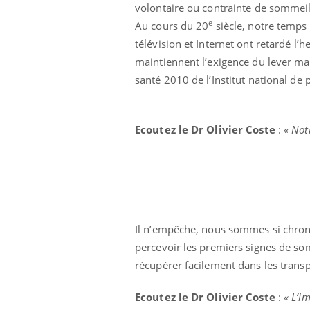
volontaire ou contrainte de sommeil
e
Au cours du 20
siècle, notre temps 
télévision et Internet ont retardé l’
maintiennent l’exigence du lever ma
santé 2010 de l’Institut national de 
Ecoutez le Dr Olivier Coste
:
« Not
Il n’empêche, nous sommes si chro
percevoir les premiers signes de so
prendre pour
Insuline & Charge mentale : et si on
Ecz
Youtube
You
Youtube
osait en parler??
pré
récupérer facilement dans les trans
llard mental ou
En 2026, l'insuline dans le diabète de type 2
L'ét
Ecoutez le Dr Olivier Coste
:
« L’i
tômes de la
reste entourée d'idées reçues chez les
ryth