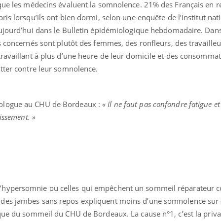
 que les médecins évaluent la somnolence. 21% des Français en r
ris lorsqu’ils ont bien dormi, selon une enquête de l’Institut nat
aujourd’hui dans le Bulletin épidémiologique hebdomadaire. Dans
s concernés sont plutôt des femmes, des ronfleurs, des travailleu
travaillant à plus d’une heure de leur domicile et des consomma
utter contre leur somnolence.
ologue au CHU de Bordeaux :
« Il ne faut pas confondre fatigue e
issement. »
l’hypersomnie ou celles qui empêchent un sommeil réparateur
des jambes sans repos expliquent moins d’une somnolence sur 4
ique du sommeil du CHU de Bordeaux. La cause n°1, c’est la priva