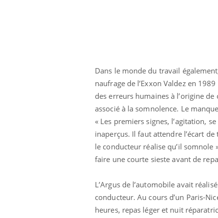
les ce qui la rend
patients comme parfois chez les soignants.
sole
sont
Dans le monde du travail également
naufrage de l’Exxon Valdez en 1989 
des erreurs humaines à l’origine de c
associé à la somnolence. Le manque 
« Les premiers signes, l’agitation, se
inaperçus. Il faut attendre l’écart d
le conducteur réalise qu’il somnole »,
faire une courte sieste avant de repa
L’Argus de l’automobile avait réalisé
conducteur. Au cours d’un Paris-Nic
heures, repas léger et nuit réparatri