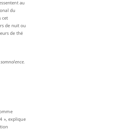
essentent au
ional du
 cet
rs de nuit ou
teurs de thé
t somnolence.
 comme
 », explique
tion