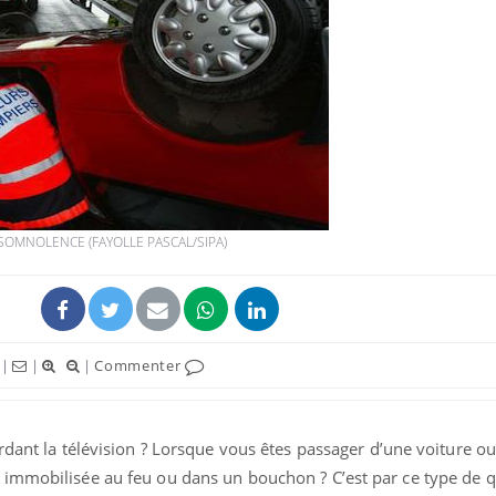
Comment gérer le
sommeil des enfants en
vacances ?
Bilan prévention : ce que
les kinés pourront
 SOMNOLENCE (FAYOLLE PASCAL/SIPA)
bientôt faire
TDAH : quel est ce
traitement autorisé aux
États-Unis ?
|
|
|
Commenter
rdant la télévision ? Lorsque vous êtes passager d’une voiture ou
immobilisée au feu ou dans un bouchon ? C’est par ce type de q