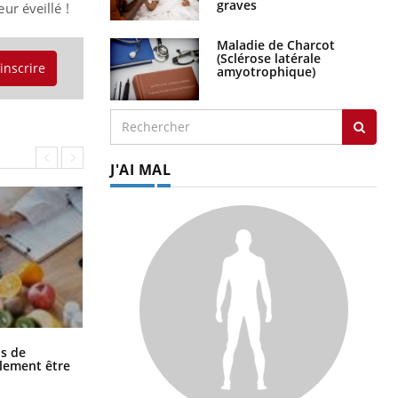
graves
r éveillé !
Maladie de Charcot
(Sclérose latérale
'inscrire
amyotrophique)
J'AI MAL
Grossesse et chaleur : ce que dit la
s de
science
alement être