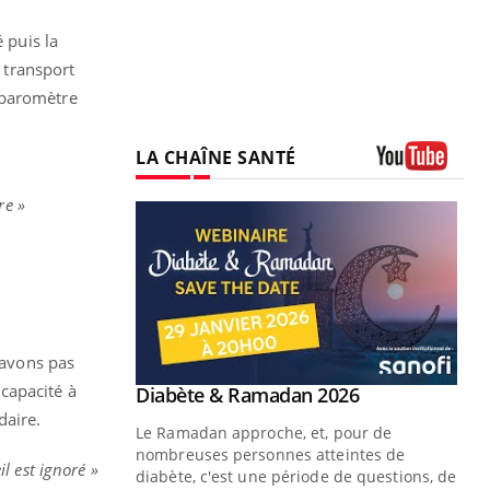
 puis la
e transport
 baromètre
LA CHAÎNE SANTÉ
Youtube
re »
savons pas
capacité à
Youtube
Diabète & Ramadan 2026
Youtube
daire.
Le Ramadan approche, et, pour de
nombreuses personnes atteintes de
l est ignoré »
diabète, c'est une période de questions, de