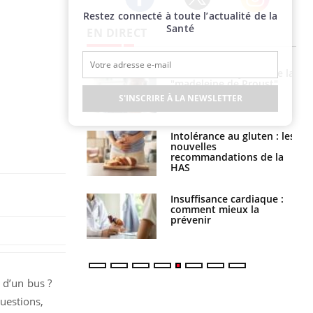
Restez connecté à toute l’actualité de la
Twitter
Facebook
Instagram
Santé
EN DIRECT
Cerveau : le mystère de la
Le décalage des horaires
"madeleine de Proust"
d'été : quel impact sur le
enfin expliqué
sommeil ?
S'INSCRIRE À LA NEWSLETTER
Intolérance au gluten : les
Grossesse : ces polluants
nouvelles
pourraient influencer le
recommandations de la
poids des enfants
HAS
Insuffisance cardiaque :
Autisme : pourquoi le
comment mieux la
cerveau reconnaît-il les
prévenir
visages autrement ?
 d’un bus ?
uestions,