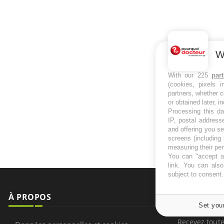
W
With our 225
par
(cookies, pixels 
partners, whether c
or obtained later, i
Processing this da
IP, postal address
and offering you s
screens (including
measuring their pe
You can "accept al
link
. You can also 
subject to consent
À PROPOS
NEWSLETT
Set you
Recevez toute