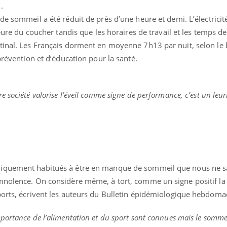
.
de sommeil a été réduit de près d’une heure et demi. L’électricité
heure du coucher tandis que les horaires de travail et les temps d
tinal. Les Français dorment en moyenne 7h13 par nuit, selon le
prévention et d’éducation pour la santé.
re société valorise l’éveil comme signe de performance, c’est un leur
niquement habitués à être en manque de sommeil que nous ne 
mnolence. On considère même, à tort, comme un signe positif la 
éma Chronique des Mains : se
tube
Youtube
parer pour l’été !
ports, écrivent les auteurs du Bulletin épidémiologique hebdoma
é arrive… et avec lui, un tout nouveau
mportance de l’alimentation et du sport sont connues mais le sommei
me de vie ! Vacances, plage, piscine,