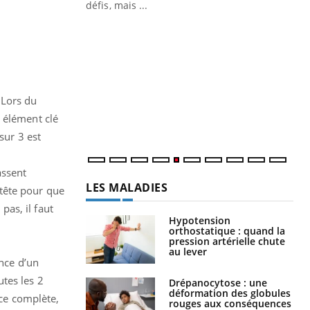
défis, mais ...
Un « jumeau numérique » pour
CO
Youtube
You
faciliter l’accès à la médecine
Youtube
Cou
préventive
nou
Un établissement lié à un groupe
bou
mutualiste innove en matière de bilan de
épi
 Lors du
santé : l'utilisation d'un « jumeau
 élément clé
numérique » permet ...
sur 3 est
assent
LES MALADIES
 tête pour que
pas, il faut
Hypotension
orthostatique : quand la
pression artérielle chute
au lever
ance d’un
tes les 2
Drépanocytose : une
déformation des globules
nce complète,
rouges aux conséquences