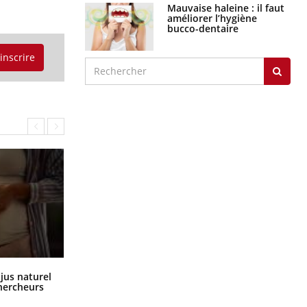
Mauvaise haleine : il faut
améliorer l’hygiène
bucco-dentaire
'inscrire
Comment oublier les écrans en
 jus naturel
vacances ?
chercheurs