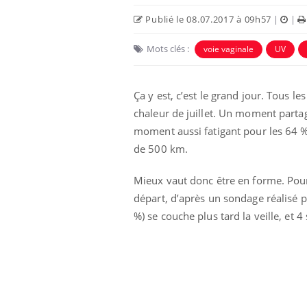
Publié le 08.07.2017 à 09h57
|
|
Mots clés :
voie vaginale
UV
Ça y est, c’est le grand jour. Tous l
chaleur de juillet. Un moment partagé
Eczéma Chronique des Mains :
Car
Youtube
You
moment aussi fatigant pour les 64 % 
Youtube
expliquer ma maladie
pré
de 500 km.
Il y a des sujets qui sont faciles à aborder...
Fati
Mieux vaut donc être en forme. Pou
d'autres non ! D'un côté, poser des
mêm
questions sur la maladie d'un proche c'est
care
départ, d’après un sondage réalisé p
montrer ...
...
%) se couche plus tard la veille, et 4 