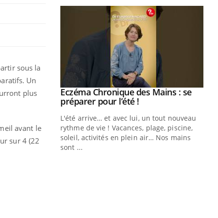
artir sous la
paratifs. Un
ale : et si on
Eczéma Chronique des Mains : se
Youtube
urront plus
ube
Youtube
préparer pour l’été !
e diabète de type 2
L'été arrive… et avec lui, un tout nouveau
eil avant le
çues chez les
rythme de vie ! Vacances, plage, piscine,
ez les soignants.
soleil, activités en plein air… Nos mains
ur sur 4 (22
sont ...
Di
You
Le 
nom
dia
défi