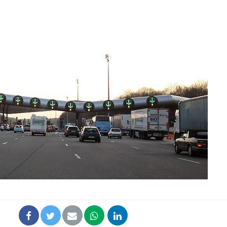
Comment oublier les
Chikung
écrans en vacances ?
West Nil
t-il dan
France ?
Toujours connectés :
Les méd
comment le travail
protègen
empiète de plus en plus
?
sur nos soirées
Cancer colorectal : une
Cytomég
stratégie simple aurait
change d
changé la donne au Pays
charge 
basque
enceint