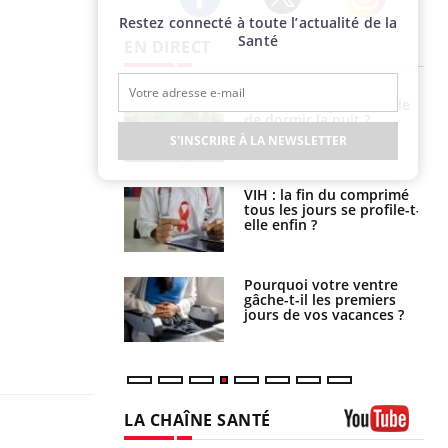
Restez connecté à toute l’actualité de la
Twitter
Facebook
Instagram
Santé
EN DIRECT
unya, dengue,
La sieste empêche-t-elle
e : que se passe-
de dormir la nuit ?
s le sud de la
S'INSCRIRE À LA NEWSLETTER
icaments GLP-1
VIH : la fin du comprimé
t-ils aussi les os
tous les jours se profile-t-
elle enfin ?
alovirus : ce qui
Pourquoi votre ventre
ans la prise en
gâche-t-il les premiers
des femmes
jours de vos vacances ?
es
LA CHAÎNE SANTÉ
Youtube