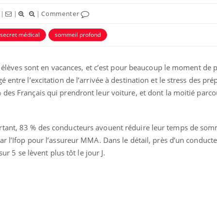
|
|
|
Commenter
secret médical
sommeil profond
es élèves sont en vacances, et c’est pour beaucoup le moment de p
 entre l’excitation de l’arrivée à destination et le stress des pré
ence en fer : comprendre pour
Insuline & Charge ment
tube
Youtube
des Français qui prendront leur voiture, et dont la moitié parco
Youtube
Yout
venir
osait en parler??
gue, irritabilité, brouillard mental ou
En 2026, l'insuline dans l
rtant, 83 % des conducteurs avouent réduire leur temps de somm
e alopécie… Les symptômes de la
reste entourée d'idées re
nce en fer sont multiples ce qui la rend
patients comme parfois ch
ar l’Ifop pour l’assureur MMA. Dans le détail, près d’un conducte
sur 5 se lèvent plus tôt le jour J.