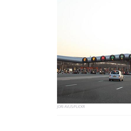
Hantavirus : un cas
détecté chez un touriste
en France
Mortalité infantile : un
rapport s’interroge sur
son taux élevé en France
Grossesse à risque : ce jus
naturel attire l'attention
des chercheurs
JORI AVLIS/FLICKR