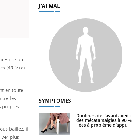
J'AI MAL
 « Boire un
res (49 %) ou
ent en toute
ntre les
SYMPTÔMES
s propres
Douleurs de l’avant-pied :
des métatarsalgies à 90 %
liées à problème d’appui
us baillez, il
iver plus