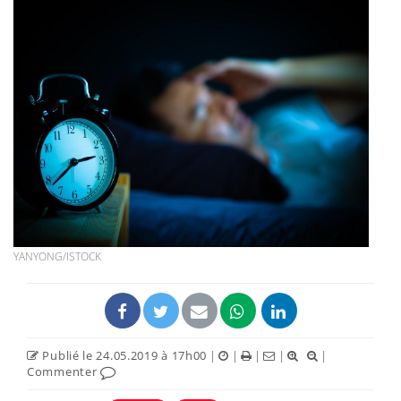
YANYONG/ISTOCK
Publié le 24.05.2019 à 17h00
|
|
|
|
|
Commenter