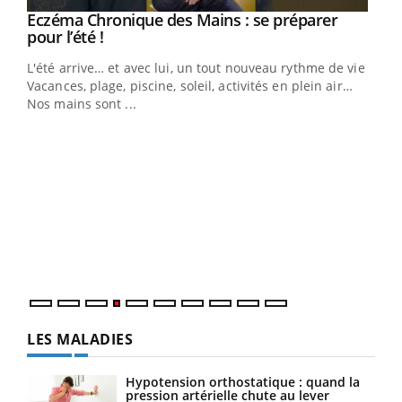
Eczéma Chronique des Mains : se préparer
Youtube
Youtube
pour l’été !
L'été arrive… et avec lui, un tout nouveau rythme de vie !
Vacances, plage, piscine, soleil, activités en plein air…
Nos mains sont ...
Youtube
Diabète & Ramadan 2026
Un 
Youtube
You
à l
Le Ramadan approche, et, pour de nombreuses
Un é
personnes atteintes de diabète, c'est une période de
mati
questions, de défis, mais ...
numé
LES MALADIES
Hypotension orthostatique : quand la
pression artérielle chute au lever