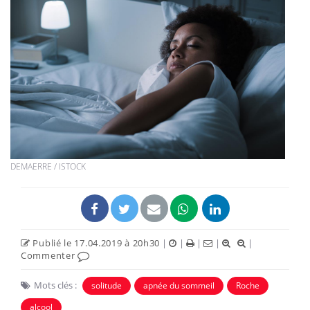
DEMAERRE / ISTOCK
Publié le 17.04.2019 à 20h30
|
|
|
|
|
Commenter
Mots clés :
solitude
apnée du sommeil
Roche
alcool