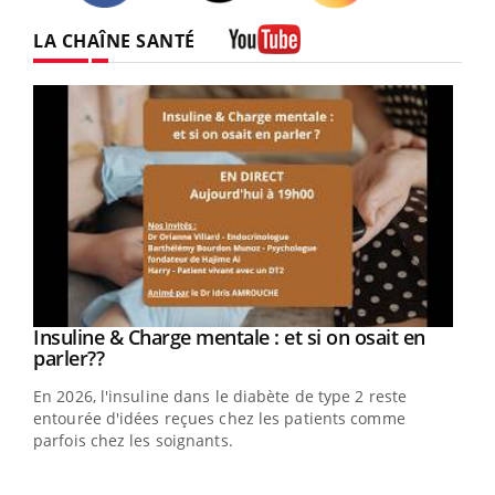
Twitter
Facebook
Instagram
LA CHAÎNE SANTÉ
Youtube
Youtube
Insuline & Charge mentale : et si on osait en
Youtube
Youtube
parler??
En 2026, l'insuline dans le diabète de type 2 reste
entourée d'idées reçues chez les patients comme
parfois chez les soignants.