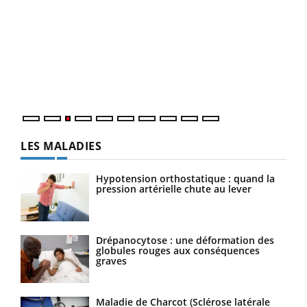
Ecz
You
pour
L'ét
Vaca
Nos 
LES MALADIES
Hypotension orthostatique : quand la
pression artérielle chute au lever
Drépanocytose : une déformation des
globules rouges aux conséquences
graves
Maladie de Charcot (Sclérose latérale