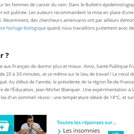
ients comme parfois chez les soignants.
soleil, activités en plein
our les femmes de cancer du sein. Dans le Bulletin épidémiologiq
sont ...
et est publiée. Les auteurs recommandent la mise en place d’une 
uit. Récemment, des chercheurs américains ont par ailleurs démon
tre horloge biologique
quand nous travaillons justement avec de
r ?
re aux Français de dormir plus et mieux. Ainsi, Santé Publique Fra
de 20 à 30 minutes, et ce même sur le lieu de travail ! Le recul 
ué. Au début de l’année, la présidente de la région Île-de-France
re de l’Éducation, Jean-Michel Blanquer. Une expérimentation à la
-a-ba d’un sommeil réussi : une température idéale de 18°C, et su