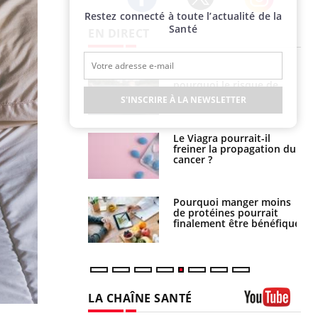
Restez connecté à toute l’actualité de la
Twitter
Facebook
Instagram
Santé
EN DIRECT
e empêche-t-elle
Fortes chaleurs :
r la nuit ?
pourquoi le risque de
noyade grimpe-t-il ?
S'INSCRIRE À LA NEWSLETTER
 fin du comprimé
Le Viagra pourrait-il
 jours se profile-t-
freiner la propagation du
n ?
cancer ?
i votre ventre
Pourquoi manger moins
il les premiers
de protéines pourrait
 vos vacances ?
finalement être bénéfique