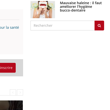
graves
Maladie de Charcot
(Sclérose latérale
amyotrophique)
our la santé
J'AI MAL
'inscrire