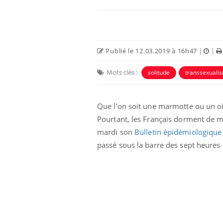
Publié le 12.03.2019 à 16h47
|
|
Mots clés :
solitude
transsexuali
Que l’on soit une marmotte ou un ois
Pourtant, les Français dorment de m
mardi son
Bulletin épidémiologiqu
passé sous la barre des sept heure