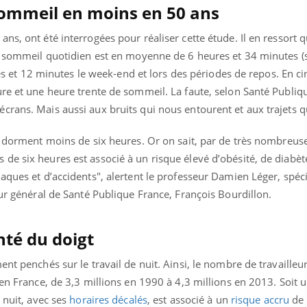
sommeil en moins en 50 ans
ns, ont été interrogées pour réaliser cette étude. Il en ressort
de sommeil quotidien est en moyenne de 6 heures et 34 minutes 
ures et 12 minutes le week-end et lors des périodes de repos. En c
ure et une heure trente de sommeil. La faute, selon Santé Publiq
crans. Mais aussi aux bruits qui nous entourent et aux trajets q
%) dorment moins de six heures. Or on sait, par de très nombreus
e six heures est associé à un risque élevé d’obésité, de diabèt
aques et d’accidents", alertent le professeur Damien Léger, spéci
eur général de Santé Publique France, François Bourdillon.
nté du doigt
uline & Charge mentale : et si on
Eczéma Chronique des
tube
Youtube
Youtube
Y
it en parler??
préparer pour l’été !
nt penchés sur le travail de nuit. Ainsi, le nombre de travailleur
 en France, de 3,3 millions en 1990 à 4,3 millions en 2013. Soit 
026, l'insuline dans le diabète de type 2
L'été arrive… et avec lui,
e entourée d'idées reçues chez les
rythme de vie ! Vacances, 
 nuit, avec ses
horaires décalés
, est associé à un
risque accru
de 