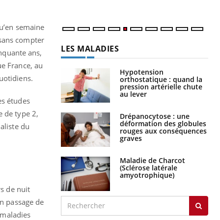
 qu’en semaine
(sans compter
inquante ans,
ue France, au
LA CHAÎNE SANTÉ
uotidiens.
Youtube
es études
e de type 2,
aliste du
Youtube
 Mains : se
Diabète & Ramadan 2026
Youtube
outube
s de nuit
Le Ramadan approche, et, pour de
un passage de
 un tout nouveau
nombreuses personnes atteintes de
plage, piscine,
diabète, c'est une période de questions, de
maladies