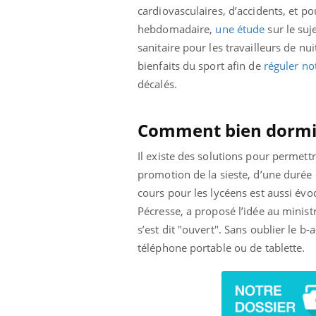
'un proche c'est
carence en fer sont multiples ce qui la rend
pat
cardiovasculaires, d’accidents, et p
...
hebdomadaire,
une étude
sur le suj
sanitaire pour les travailleurs de n
bienfaits du sport afin de
réguler no
décalés.
Comment bien dormi
Il existe des solutions pour permett
promotion de la sieste, d’une durée 
cours pour les lycéens est aussi évoq
Pécresse, a proposé l’idée au minist
s’est dit "ouvert". Sans oublier le b
téléphone portable ou de tablette.