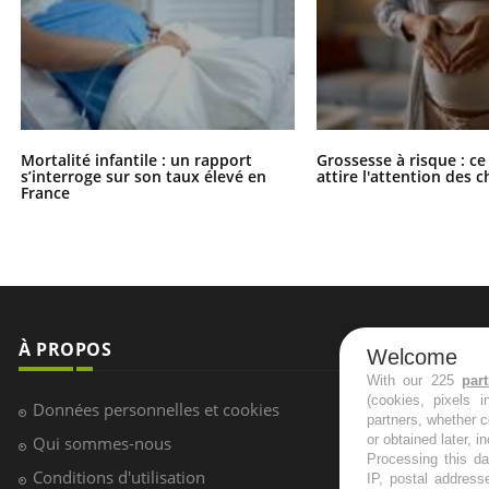
Mortalité infantile : un rapport
Grossesse à risque : ce
s’interroge sur son taux élevé en
attire l'attention des 
France
Welcome
With our 225
par
(cookies, pixels 
partners, whether c
À PROPOS
NEWSLETT
or obtained later, i
Processing this da
IP, postal address
Recevez toute