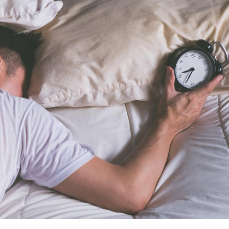
Chikungunya, dengue,
La siest
West Nile : que se passe-
de dormi
t-il dans le sud de la
France ?
Les médicaments GLP-1
VIH : la
protègent-ils aussi les os
tous les
?
elle enfi
Cytomégalovirus : ce qui
Pourquo
change dans la prise en
gâche-t-
charge des femmes
jours de
enceintes