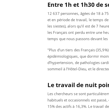
Entre 1h et 1h30 de 
12 637 personnes, âgées de 18 à 75 a
et en période de travail, le temps 
les siestes), alors qu’il est de 7 he
les Français ont perdu entre une he
temps que nous passons devant les é
"Plus d’un tiers des Français (35,9
épidémiologiques, que dormir moins d
d’hypertension, de pathologies cardi
sommeil à l’Hôtel-Dieu, et le direct
Le travail de nuit poi
 Mains :
Carence en fer : comprendre pour
Ins
Youtube
You
Youtube
Youtube
prévenir
osa
Les chercheurs se sont particulièreme
habituels et occasionnels est passé,
aciles à aborder...
Fatigue, irritabilité, brouillard mental ou
En 2
poser des
même alopécie… Les symptômes de la
rest
15% des actifs à 16,3%. Le travail de