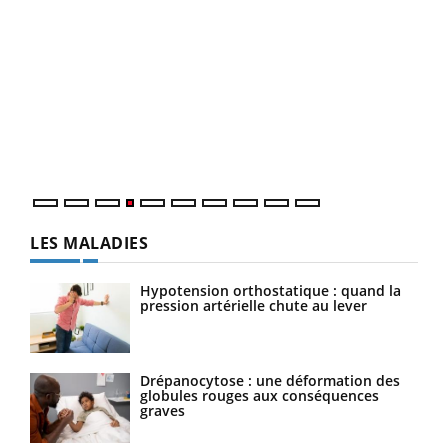
Dia
You
Le 
pers
ques
LES MALADIES
Hypotension orthostatique : quand la
pression artérielle chute au lever
Drépanocytose : une déformation des
globules rouges aux conséquences
graves