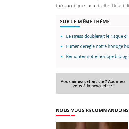
thérapeutiques pour traiter l’infertil
SUR LE MÊME THÈME
Le stress doublerait le risque d'
Fumer dérègle notre horloge bi
Remonter notre horloge biolog
Vous aimez cet article ? Abonnez-
vous à la newsletter !
Eczé
Yout
expl
NOUS VOUS RECOMMANDONS
Il y 
d'aut
sur l