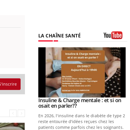
LA CHAÎNE SANTÉ
Youtube
S'inscrire
prendre pour
Insuline & Charge mentale : et si on
Youtube
Youtube
osait en parler??
illard mental ou
En 2026, l'insuline dans le diabète de type 2
tômes de la
reste entourée d'idées reçues chez les
les ce qui la rend
patients comme parfois chez les soignants.