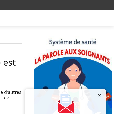
 est
e d'autres
as de