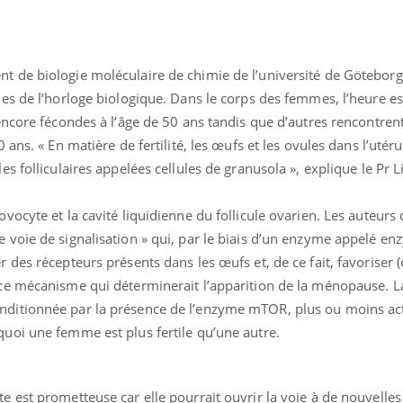
West Nile : que se passe-t-
dormir l
il dans le sud de la France ?
Les médicaments GLP-1
VIH : la
t de biologie moléculaire de chimie de l’université de Göteborg,
protègent-ils aussi les os ?
tous les
elle enfi
les de l’horloge biologique. Dans le corps des femmes, l’heure est
 encore fécondes à l’âge de 50 ans tandis que d’autres rencontren
0 ans. « En matière de fertilité, les œufs et les ovules dans l’utér
Cytomégalovirus : ce qui
Pourquo
change dans la prise en
gâche-t-
es folliculaires appelées cellules de granusola », explique le Pr L
charge des femmes
jours de
enceintes
ovocyte et la cavité liquidienne du follicule ovarien. Les auteurs 
ne voie de signalisation » qui, par le biais d’un enzyme appelé 
r des récepteurs présents dans les œufs et, de ce fait, favoriser 
t ce mécanisme qui déterminerait l’apparition de la ménopause. L
nditionnée par la présence de l’enzyme mTOR, plus ou moins act
quoi une femme est plus fertile qu’une autre.
te est prometteuse car elle pourrait ouvrir la voie à de nouvell