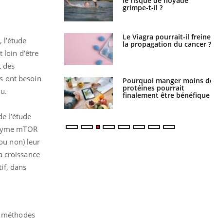
a nuit ?
le risque de noyade
grimpe-t-il ?
 fin du comprimé
Le Viagra pourrait-il freiner
 l’étude
 jours se profile-t-
la propagation du cancer ?
n ?
 loin d’être
t des
us ont besoin
i votre ventre
Pourquoi manger moins de
il les premiers
protéines pourrait
iu.
 vos vacances ?
finalement être bénéfique
de l’étude
enzyme mTOR
(ou non) leur
a croissance
if, dans
es méthodes