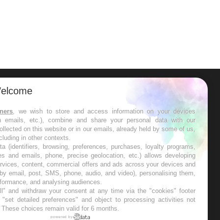
elcome
ER
tners
, we wish to store and access information on your devices
in emails, etc.), combine and share your personal data with our
s les semaines les meilleures
ollected on this website or in our emails, already held by some of us,
ncluding in other contexts.
ta (identifiers, browsing, preferences, purchases, loyalty programs,
es and emails, phone, precise geolocation, etc.) allows developing
ervices, content, commercial offers and ads across your devices and
 by email, post, SMS, phone, audio, and video), personalising them,
RE
rformance, and analysing audiences.
l" and withdraw your consent at any time via the "cookies" footer
"set detailed preferences" and object to processing activities not
. These choices remain valid for 6 months.
powered by