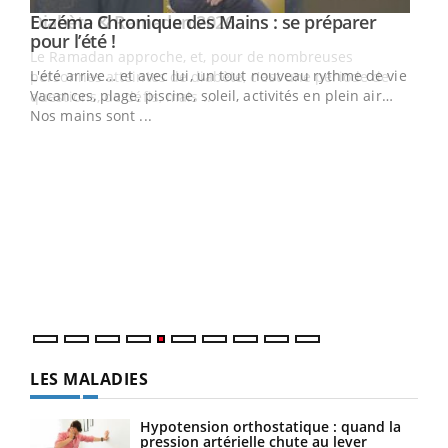
Youtube
Eczéma Chronique des Mains : se préparer
Diabète & Ramadan 2026
Youtube
Youtube
Youtube
pour l’été !
Le Ramadan approche, et, pour de nombreuses
L'été arrive… et avec lui, un tout nouveau rythme de vie !
personnes atteintes de diabète, c'est une période de
Vacances, plage, piscine, soleil, activités en plein air…
questions, de défis, mais ...
Nos mains sont ...
Un 
You
à l
Un é
mati
numé
LES MALADIES
Hypotension orthostatique : quand la
pression artérielle chute au lever