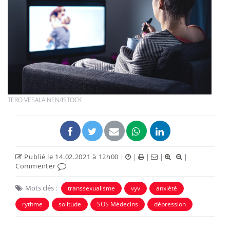
TERO VESALAINEN/ISTOCK
Publié le 14.02.2021 à 12h00
|
|
|
|
|
Commenter
Mots clés :
transsexualisme
vyv
anxiété
rythme
solitude
SOS Médecins
dépression