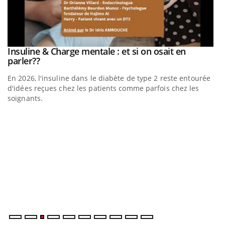
be
Insuline & Charge mentale : et si on osait en
Youtube
Youtube
parler??
En 2026, l'insuline dans le diabète de type 2 reste entourée
a
d'idées reçues chez les patients comme parfois chez les
soignants.
E
Yo
l’
L'
Va
ma