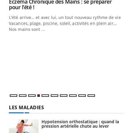
Eczéma Chronique des Mains : se préparer
Youtube
Youtube
pour l’été !
L'été arrive… et avec lui, un tout nouveau rythme de vie !
Vacances, plage, piscine, soleil, activités en plein air…
Nos mains sont ...
Dia
You
Le 
pers
ques
LES MALADIES
Hypotension orthostatique : quand la
pression artérielle chute au lever