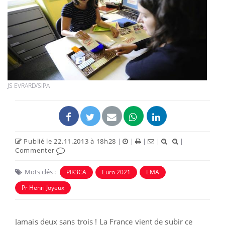
JS EVRARD/SIPA
Publié le 22.11.2013 à 18h28
|
|
|
|
|
Commenter
Mots clés :
PIK3CA
Euro 2021
EMA
Pr Henri Joyeux
Jamais deux sans trois ! La France vient de subir ce