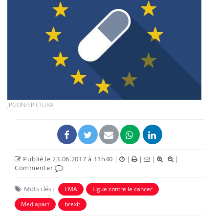
JPGON/EPICTURA
Publié le 23.06.2017 à 11h40
|
|
|
|
|
Commenter
Mots clés :
EMA
Ligue contre le cancer
Mediapart
brexit