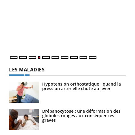
Dia
You
Le 
pers
ques
LES MALADIES
Hypotension orthostatique : quand la
pression artérielle chute au lever
Drépanocytose : une déformation des
globules rouges aux conséquences
graves