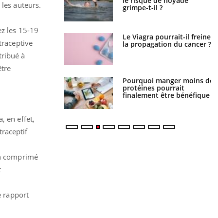
a nuit ?
le risque de noyade
 les auteurs.
grimpe-t-il ?
ez les 15-19
 fin du comprimé
Le Viagra pourrait-il freiner
traceptive
 jours se profile-t-
la propagation du cancer ?
n ?
tribué à
être
i votre ventre
Pourquoi manger moins de
il les premiers
protéines pourrait
 vos vacances ?
finalement être bénéfique
 en effet,
traceptif
 un comprimé
t
e rapport