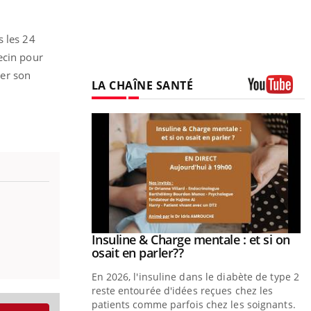
s les 24
ecin pour
rer son
LA CHAÎNE SANTÉ
Youtube
prendre pour
Insuline & Charge mentale : et si on
Youtube
Youtube
osait en parler??
illard mental ou
En 2026, l'insuline dans le diabète de type 2
tômes de la
reste entourée d'idées reçues chez les
les ce qui la rend
patients comme parfois chez les soignants.