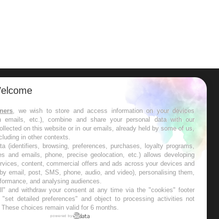
elcome
ER
tners
, we wish to store and access information on your devices
in emails, etc.), combine and share your personal data with our
s les semaines les meilleures
ollected on this website or in our emails, already held by some of us,
ncluding in other contexts.
ta (identifiers, browsing, preferences, purchases, loyalty programs,
es and emails, phone, precise geolocation, etc.) allows developing
ervices, content, commercial offers and ads across your devices and
 by email, post, SMS, phone, audio, and video), personalising them,
RE
rformance, and analysing audiences.
l" and withdraw your consent at any time via the "cookies" footer
"set detailed preferences" and object to processing activities not
. These choices remain valid for 6 months.
powered by