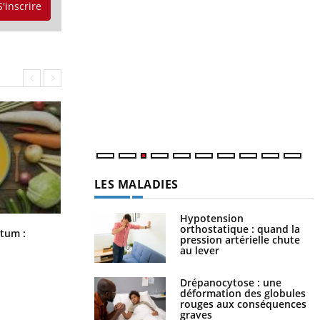
S'inscrire
Y
p
L
r
s
..
LES MALADIES
Hypotension
orthostatique : quand la
Comment nous percevons le chaud
rtum :
pression artérielle chute
et le froid : une recherche éclaire le
au lever
sujet
Drépanocytose : une
déformation des globules
rouges aux conséquences
graves