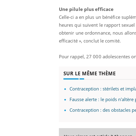
Une pilule plus efficace
Celle-ci a en plus un bénéfice suplé
heures qui suivent le rapport sexuel
obtenir une ordonnance, nous allons
efficacité », conclut le comité.
Pour rappel, 27 000 adolescentes on
SUR LE MÊME THÈME
Contraception : stérilets et impl
Fausse alerte : le poids n'altère
Eczé
Yout
Contraception : des obstacles pe
expl
Il y 
d'aut
sur l