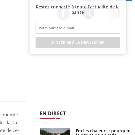
Publicité
Restez connecté à toute l’actualité de la
Santé
Twitter
Facebook
Instagram
S'INSCRIRE À LA NEWSLETTER
EN DIRECT
économie,
es-là, la
ite de ces
e empêche-t-elle de
Fortes chaleurs : pourquoi