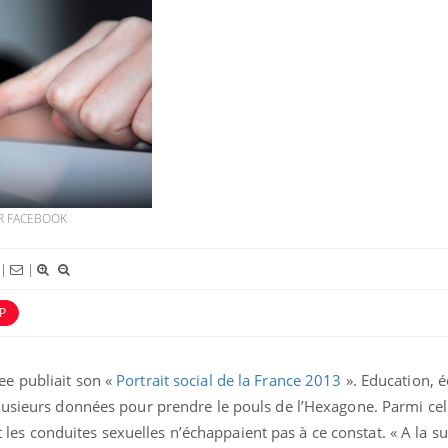
UR FACEBOOK
|
|
P
ee publiait son «
Portrait social de la France 2013
». Education, 
plusieurs données pour prendre le pouls de l’Hexagone. Parmi cell
es conduites sexuelles n’échappaient pas à ce constat. « A la su
Chikungunya, dengue,
La siest