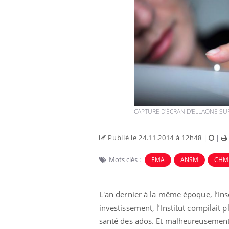
CAPTURE D'ÉCRAN D'ELLAONE S
Publié le 24.11.2014 à 12h48
|
|
Mots clés :
EMA
ANSM
CHM
L'an dernier à la même époque, l’Ins
investissement, l’Institut compilait 
santé des ados. Et malheureusement l