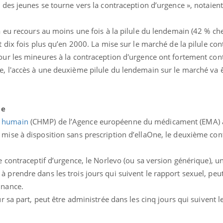
West Nile : que se passe-t-
dormir l
 des jeunes se tourne vers la contraception d’urgence », notaient
il dans le sud de la France ?
jà eu recours au moins une fois à la pilule du lendemain (42 % ch
Les médicaments GLP-1
VIH : la
t dix fois plus qu’en 2000. La mise sur le marché de la pilule con
protègent-ils aussi les os ?
tous les
elle enfi
our les mineures à la contraception d'urgence ont fortement con
e, l'accès à une deuxième pilule du lendemain sur le marché va 
Cytomégalovirus : ce qui
Pourquo
change dans la prise en
gâche-t-
charge des femmes
jours de
enceintes
ne
e humain
(CHMP) de l’Agence européenne du médicament (EMA) a,
mise à disposition sans prescription d’ellaOne, le deuxième con
re contraceptif d’urgence, le Norlevo (ou sa version générique),
 prendre dans les trois jours qui suivent le rapport sexuel, peu
onnance.
ur sa part, peut être administrée dans les cinq jours qui suivent l