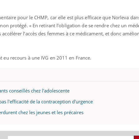
mentaire pour le CHMP, car elle est plus efficace que Norleva dan
 non protégé. « En retirant l’obligation de se rendre chez un méd
 accélérer l’accès des femmes à ce médicament, et donc amélio
t eu recours à une IVG en 2011 en France.
ants conseillés chez l'adolescente
 pas l'efficacité de la contraception d'urgence
ma Chronique des Mains :
Carence en fer : com
ube
Youtube
Youtube
Youtube
rdurent chez les jeunes et les précaires
iquer ma maladie
prévenir
a des sujets qui sont faciles à aborder...
Fatigue, irritabilité, brou
res non ! D'un côté, poser des questions
même alopécie… Les symp
a maladie d'un proche c'est montrer ...
carence en fer sont multip