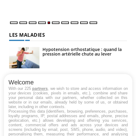
mati
numé
LES MALADIES
Hypotension orthostatique : quand la
pression artérielle chute au lever
Drépanocytose : une déformation des
globules rouges aux conséquences
Welcome
graves
With our 225
partners
, we wish to store and access information on
your devices (cookies, pixels in emails, etc.), combine and share
your personal data with our partners, whether collected on this
website or in our emails, already held by some of us, or obtained
Maladie de Charcot (Sclérose latérale
later, including in other contexts.
amyotrophique)
Processing this data (identifiers, browsing, preferences, purchases,
loyalty programs, IP, postal addresses and emails, phone, precise
geolocation, etc.) allows developing and offering you services,
content, commercial offers and ads across your devices and
screens (including by email, post, SMS, phone, audio, and video),
personalising them, measuring their performance, and analysing