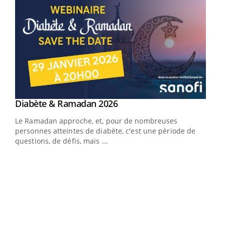
Youtube
Diabète & Ramadan 2026
Youtube
Le Ramadan approche, et, pour de nombreuses
vie !
personnes atteintes de diabète, c'est une période de
…
questions, de défis, mais ...
Un 
You
à l
Un é