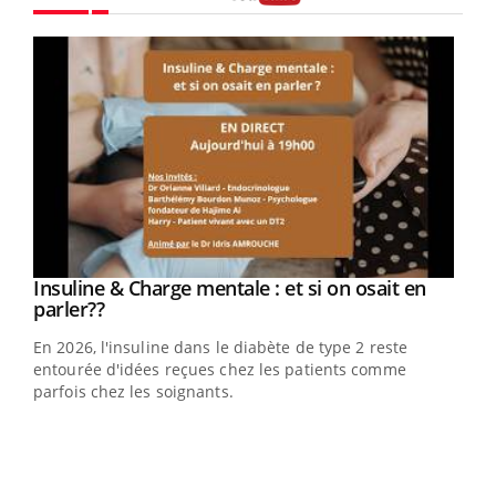
Youtube
Youtube
Insuline & Charge mentale : et si on osait en
Youtube
Youtube
parler??
En 2026, l'insuline dans le diabète de type 2 reste
entourée d'idées reçues chez les patients comme
parfois chez les soignants.
Ecz
You