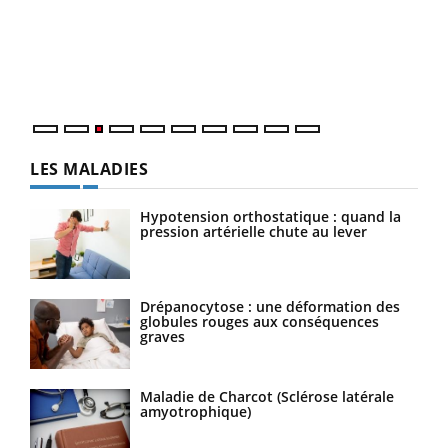
pour
L'ét
Vaca
Nos 
LES MALADIES
Hypotension orthostatique : quand la
pression artérielle chute au lever
Drépanocytose : une déformation des
globules rouges aux conséquences
graves
Maladie de Charcot (Sclérose latérale
amyotrophique)