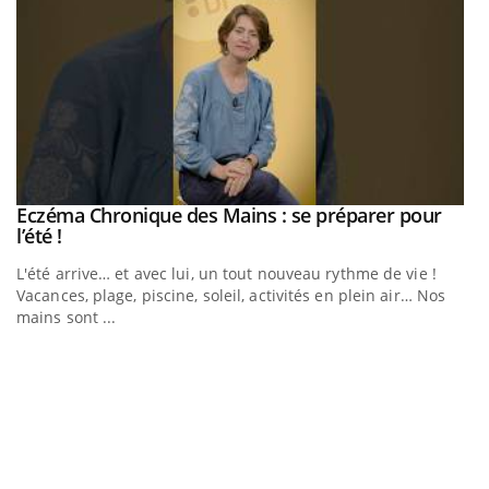
Eczéma Chronique des Mains : se préparer pour
Youtube
Youtube
l’été !
e
L'été arrive… et avec lui, un tout nouveau rythme de vie !
Vacances, plage, piscine, soleil, activités en plein air… Nos
mains sont ...
D
Yo
L
at