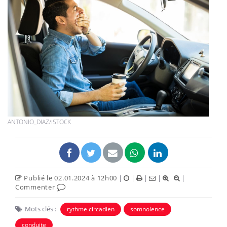
ANTONIO_DIAZ/ISTOCK
Publié le 02.01.2024 à 12h00
|
|
|
|
|
Commenter
Mots clés :
rythme circadien
somnolence
conduite