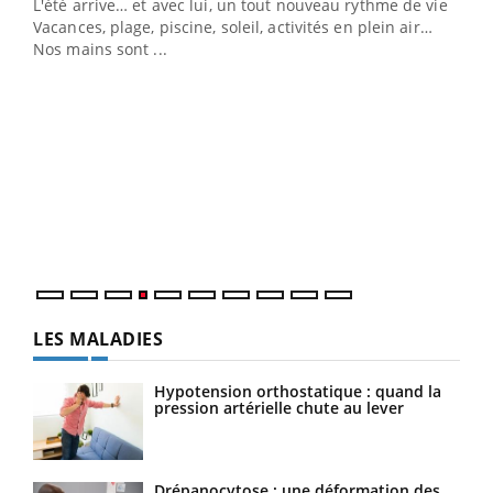
L'été arrive… et avec lui, un tout nouveau rythme de vie !
Vacances, plage, piscine, soleil, activités en plein air…
Nos mains sont ...
Dia
You
Le 
pers
ques
LES MALADIES
Hypotension orthostatique : quand la
pression artérielle chute au lever
Drépanocytose : une déformation des