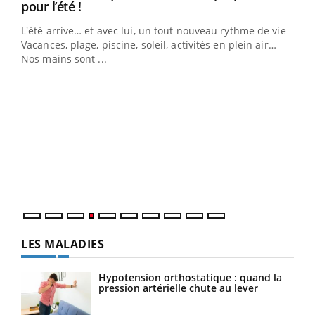
Youtube
pour l’été !
L'été arrive… et avec lui, un tout nouveau rythme de vie !
Vacances, plage, piscine, soleil, activités en plein air…
Nos mains sont ...
Dia
You
Le 
pers
ques
LES MALADIES
Hypotension orthostatique : quand la
pression artérielle chute au lever