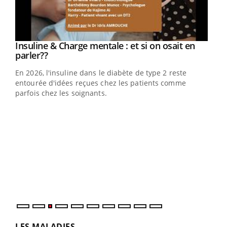
Insuline & Charge mentale : et si on osait en
Youtube
Youtube
parler??
En 2026, l'insuline dans le diabète de type 2 reste
entourée d'idées reçues chez les patients comme
parfois chez les soignants.
Ecz
You
pour
L'ét
Vaca
Nos 
LES MALADIES