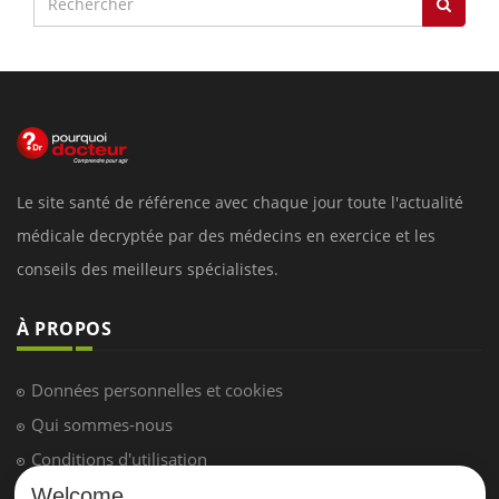
Le site santé de référence avec chaque jour toute l'actualité
médicale decryptée par des médecins en exercice et les
conseils des meilleurs spécialistes.
À PROPOS
Données personnelles et cookies
Qui sommes-nous
Conditions d'utilisation
Plan du site
Welcome