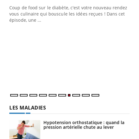
Coup de food sur le diabète, c'est votre nouveau rendez-
 en
vous culinaire qui bouscule les idées reçues ! Dans cet
u
épisode, une ...
Qua
You
"Les
trav
DRH 
LES MALADIES
Hypotension orthostatique : quand la
pression artérielle chute au lever