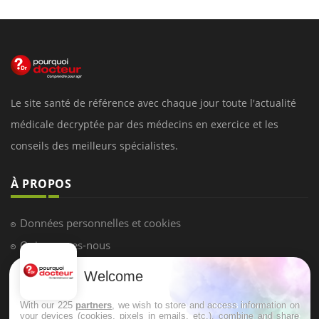
Le site santé de référence avec chaque jour toute l'actualité
médicale decryptée par des médecins en exercice et les
conseils des meilleurs spécialistes.
À PROPOS
Données personnelles et cookies
Qui sommes-nous
Conditions d'utilisation
Welcome
Plan du site
With our 225
partners
, we wish to store and access information on
Mentions Légales
your devices (cookies, pixels in emails, etc.), combine and share