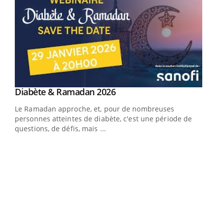
Youtube
Diabète & Ramadan 2026
Youtube
Le Ramadan approche, et, pour de nombreuses
vie !
personnes atteintes de diabète, c'est une période de
…
questions, de défis, mais ...
Un 
You
à l
Un é
mati