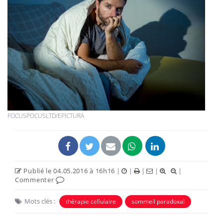
FOCUSPOCUSLTD/EPICTURA
Publié le 04.05.2016 à 16h16
|
|
|
|
|
Commenter
Mots clés :
thérapie cellulaire
sommeil paradoxal