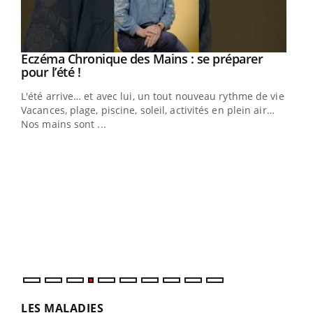
Eczéma Chronique des Mains : se préparer
Youtube
Youtube
pour l’été !
L'été arrive… et avec lui, un tout nouveau rythme de vie !
Vacances, plage, piscine, soleil, activités en plein air…
Nos mains sont ...
Dia
You
Le 
pers
ques
LES MALADIES