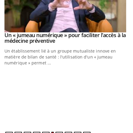
Un « jumeau numérique » pour faciliter l’accès à la
Youtube
Youtube
médecine préventive
Un établissement lié à un groupe mutualiste innove en
matière de bilan de santé : l'utilisation d'un « jumeau
numérique » permet ...
C
Yo
Co
cu
un