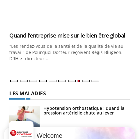
DRH et directeur ...
Ecz
You
(3/3
Dans
vous
quot
LES MALADIES
Hypotension orthostatique : quand la
pression artérielle chute au lever
Welcome
Drépanocytose : une déformation des