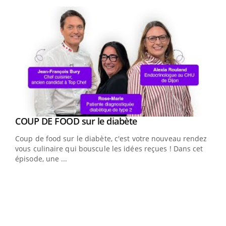
Youtube
Youtube
cès
COUP DE FOOD sur le diabète
Youtube
Coup de food sur le diabète, c'est votre nouveau rendez-
 en
vous culinaire qui bouscule les idées reçues ! Dans cet
u
épisode, une ...
Qua
You
"Les