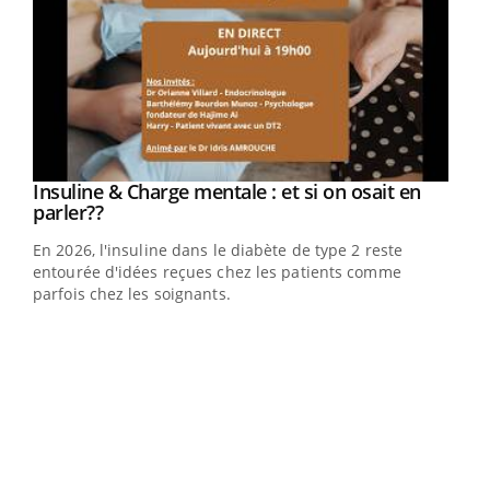
Youtube
Insuline & Charge mentale : et si on osait en
Youtube
Youtube
parler??
En 2026, l'insuline dans le diabète de type 2 reste
entourée d'idées reçues chez les patients comme
parfois chez les soignants.
Ecz
You
pour
L'ét
Vaca
Nos 