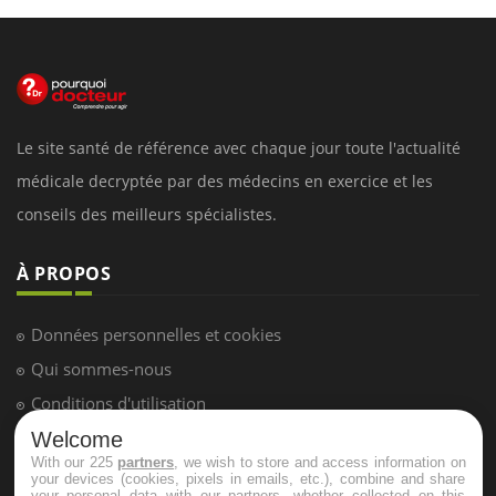
Le site santé de référence avec chaque jour toute l'actualité
médicale decryptée par des médecins en exercice et les
conseils des meilleurs spécialistes.
À PROPOS
Données personnelles et cookies
Qui sommes-nous
Conditions d'utilisation
Plan du site
Welcome
With our 225
partners
, we wish to store and access information on
Mentions Légales
your devices (cookies, pixels in emails, etc.), combine and share
your personal data with our partners, whether collected on this