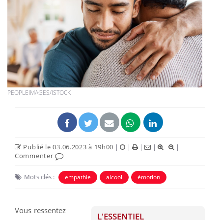
PEOPLEIMAGES/ISTOCK
Publié le 03.06.2023 à 19h00
|
|
|
|
|
Commenter
Mots clés :
empathie
alcool
émotion
Vous ressentez
L'ESSENTIEL