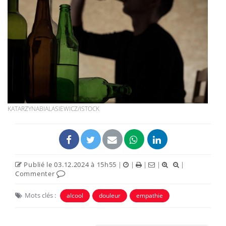
KATARZYNABIALASIEWICZ/ISTOCK
Publié le 03.12.2024 à 15h55
|
|
|
|
|
Commenter
Mots clés :
alcool
douleur
empathie