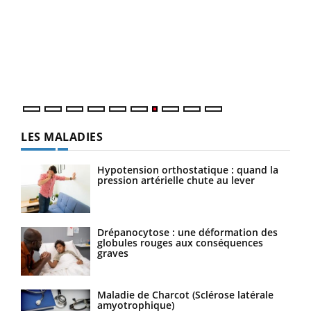
Qua
You
"Les
trav
DRH 
LES MALADIES
Hypotension orthostatique : quand la
pression artérielle chute au lever
Drépanocytose : une déformation des
globules rouges aux conséquences
graves
Maladie de Charcot (Sclérose latérale
amyotrophique)