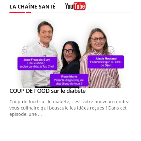
LA CHAÎNE SANTÉ
Youtube
Youtube
cès
COUP DE FOOD sur le diabète
Youtube
Coup de food sur le diabète, c'est votre nouveau rendez-
 en
vous culinaire qui bouscule les idées reçues ! Dans cet
u
épisode, une ...