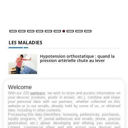
trav
DRH 
LES MALADIES
Hypotension orthostatique : quand la
pression artérielle chute au lever
Drépanocytose : une déformation des
globules rouges aux conséquences
Welcome
graves
With our 225
partners
, we wish to store and access information on
your devices (cookies, pixels in emails, etc.), combine and share
your personal data with our partners, whether collected on this
website or in our emails, already held by some of us, or obtained
Maladie de Charcot (Sclérose latérale
later, including in other contexts.
amyotrophique)
Processing this data (identifiers, browsing, preferences, purchases,
loyalty programs, IP, postal addresses and emails, phone, precise
geolocation, etc.) allows developing and offering you services,
content, commercial offers and ads across your devices and