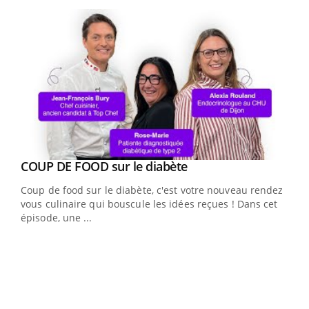
Youtube
Youtube
cès
COUP DE FOOD sur le diabète
Youtube
Coup de food sur le diabète, c'est votre nouveau rendez-
 en
vous culinaire qui bouscule les idées reçues ! Dans cet
u
épisode, une ...
Qua
You
"Les