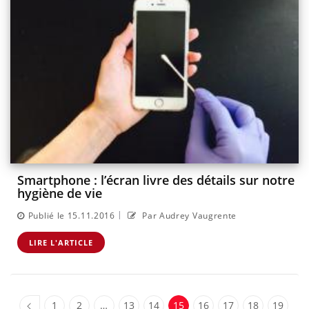
Smartphone : l’écran livre des détails sur notre
hygiène de vie
|
Publié le 15.11.2016
Par Audrey Vaugrente
LIRE L'ARTICLE
1
2
…
13
14
15
16
17
18
19