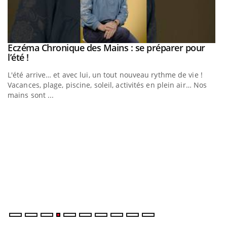
Eczéma Chronique des Mains : se préparer pour
Youtube
Youtube
l’été !
e
L'été arrive… et avec lui, un tout nouveau rythme de vie !
Vacances, plage, piscine, soleil, activités en plein air… Nos
mains sont ...
D
Yo
L
at
dé